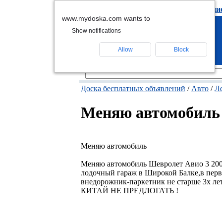
подать объявлени
www.mydoska.com wants to
Show notifications
Allow
Block
Доска бесплатных объявлений
/
Авто
/
Л
Меняю автомобиль
Меняю автомобиль
Меняю автомобиль Шевролет Авио 3 2008
лодочный гараж в Широкой Балке,в перв
внедорожник-паркетник не старше 3х лет,
КИТАЙ НЕ ПРЕДЛОГАТЬ !