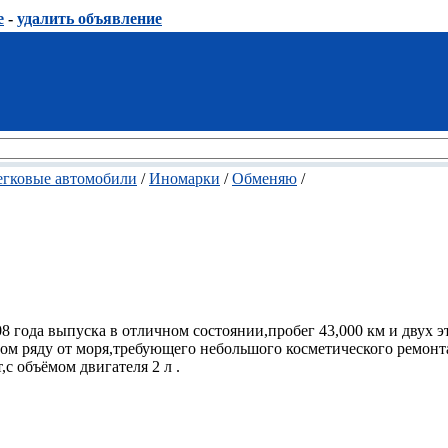
е
-
удалить объявление
егковые автомобили
/
Иномарки
/
Обменяю
/
 года выпуска в отличном состоянии,пробег 43,000 км и двух 
ом ряду от моря,требующего небольшого косметического ремонта
с объёмом двигателя 2 л .