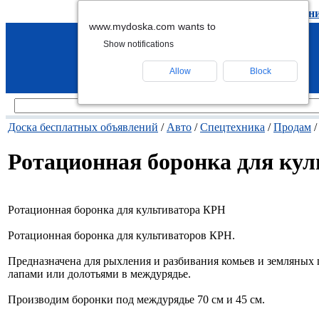
подать объявление
-
удалить объявлен
www.mydoska.com wants to
Show notifications
Allow
Block
Доска бесплатных объявлений
/
Авто
/
Спецтехника
/
Продам
/
Ротационная боронка для ку
Ротационная боронка для культиватора КРН
Ротационная боронка для культиваторов КРН.
Предназначена для рыхления и разбивания комьев и земляных
лапами или долотьями в междурядье.
Производим боронки под междурядье 70 см и 45 см.