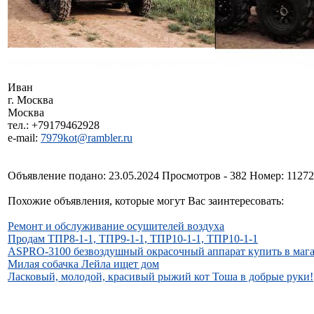
Иван
г. Москва
Москва
тел.: +79179462928
e-mail:
7979kot@rambler.ru
Объявление подано: 23.05.2024 Просмотров - 382 Номер: 1127
Похожие объявления, которые могут Вас заинтересовать:
Ремонт и обслуживание осушителей воздуха
Продам ТПР8-1-1, ТПР9-1-1, ТПР10-1-1, ТПР10-1-1
ASPRO-3100 безвоздушный окрасочный аппарат купить в маг
Милая собачка Лейла ищет дом
Ласковый, молодой, красивый рыжий кот Тоша в добрые руки!