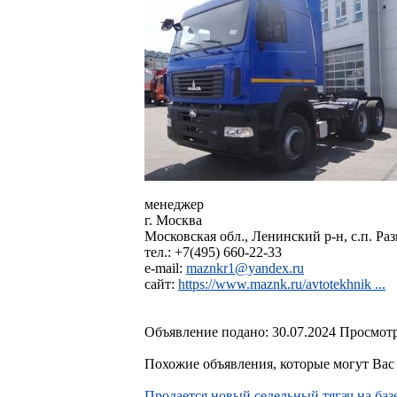
менеджер
г. Москва
Московская обл., Ленинский р-н, с.п. Раз
тел.: +7(495) 660-22-33
e-mail:
maznkr1@yandex.ru
сайт:
https://www.maznk.ru/avtotekhnik ...
Объявление подано: 30.07.2024 Просмотр
Похожие объявления, которые могут Вас 
Пpодaeтcя новый ceдельный тягач на базe