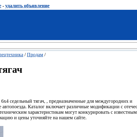
е
-
удалить объявление
пецтехника
/
Продам
/
тягач
х4 седельный тягач, , предназначенные для междугородних и
е автопоезда. Каталог включает различные модификации с отеч
техническим характеристикам могут конкурировать с известны
цию и цены уточняйте на нашем сайте.