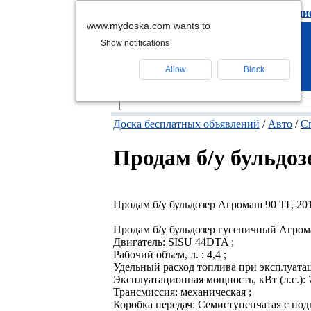
подать объявлени
www.mydoska.com wants to
Show notifications
Allow
Block
Доска бесплатных объявлений
/
Авто
/
С
Продам б/у бульдозе
Продам б/у бульдозер Агромаш 90 ТГ, 201
Продам б/у бульдозер гусеничный Агрома
Двигатель: SISU 44DTA ;
Рабочий объем, л. : 4,4 ;
Удельный расход топлива при эксплуатацио
Эксплуатационная мощность, кВт (л.с.): 7
Трансмиссия: механическая ;
Коробка передач: Семиступенчатая с по