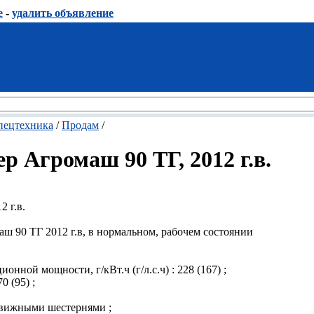
е
-
удалить объявление
пецтехника
/
Продам
/
р Агромаш 90 ТГ, 2012 г.в.
2 г.в.
ш 90 ТГ 2012 г.в, в нормальном, рабочем состоянии
нной мощности, г/кВт.ч (г/л.с.ч) : 228 (167) ;
0 (95) ;
движными шестернями ;