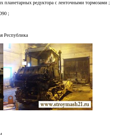
х планетарных редуктора с ленточными тормозами ;
090 ;
ая Республика
64