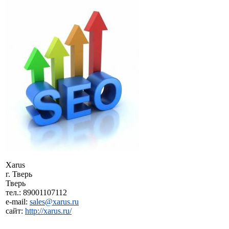
Xarus
г. Тверь
Тверь
тел.: 89001107112
e-mail:
sales@xarus.ru
сайт:
http://xarus.ru/