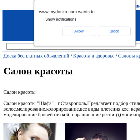
подать объявление
-
удалить объявлен
www.mydoska.com wants to
Show notifications
Allow
Block
Доска бесплатных объявлений
/
Красота и здоровье
/
Салоны к
Салон красоты
Салон красоты
Салон красоты "Шафа" - г.Ставрополь.Предлагает подбор стил
волос,мелирование,колорирование,все виды плетения кос, кер
моделирование бровей ниткой, наращивание ресниц),(маникюр