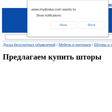
подать объявление
-
удалить объявлен
www.mydoska.com wants to
Show notifications
Allow
Block
Доска бесплатных объявлений
/
Мебель и интерьер
/
Шторы и 
Предлагаем купить шторы