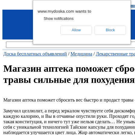
подать объявление
-
удалить объявлен
www.mydoska.com wants to
Show notifications
Allow
Block
Доска бесплатных объявлений
/
Медицина
/
Лекарственные тр
Магазин аптека поможет сбро
травы сильные для похудения
Магазин аптека поможет сбросить вес быстро и продаст травы
Замучил целлюлит, а перед зеркалом чувствуете себя дискомфо
каждую калорию, и Вы в отчаянье опустили руки. Проходят год
такая конституция, и ничего тут уже нельзя сделать… Не уныв
себя с уникальной технологией Тайские капсулы для похудания
наблюдается улучшается цвет лица. Жир автоматически легко,