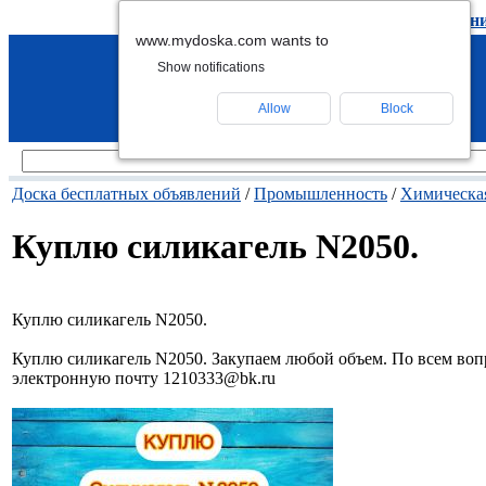
подать объявление
-
удалить объявлен
www.mydoska.com wants to
Show notifications
Allow
Block
Доска бесплатных объявлений
/
Промышленность
/
Химическа
Куплю силикагель N2050.
Куплю силикагель N2050.
Куплю силикагель N2050. Закупаем любой объем. По всем вопр
электронную почту 1210333@bk.ru