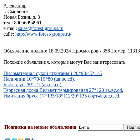
Александр
г. Смоленск
Новая Бозня, д. 3
тел.: 89056994961
e-mail:
sales@forest-groups.ru
сайт:
http://www.forest-groups.ru/
Объявление подано: 18.09.2024 Просмотров - 356 Номер: 1131
Похожие объявления, которые могут Вас заинтересовать:
Пиломатериал сухой строганый 20*93/45*145
Наличник 10*70/10*80 (ав,вс,cd).
Блок хаус 28*127 (ав,вс,cd).
Террасная доска Вельвет-термированая 27*120 ав,вс,cd.
Имитация бруса 17*135/18*112/20*135 сорт-ав,вс,с,сd.
Подписка на новые объявления