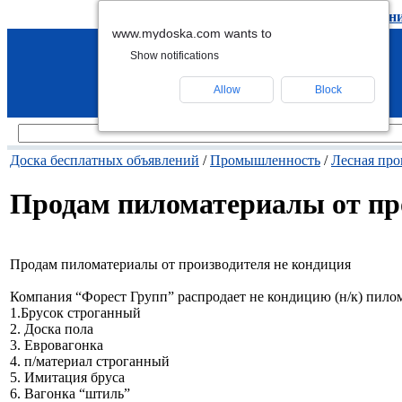
подать объявление
-
удалить объявлен
www.mydoska.com wants to
Show notifications
Allow
Block
Доска бесплатных объявлений
/
Промышленность
/
Лесная пр
Продам пиломатериалы от пр
Продам пиломатериалы от производителя не кондиция
Компания “Форест Групп” распродает не кондицию (н/к) пилом
1.Брусок строганный
2. Доска пола
3. Евровагонка
4. п/материал строганный
5. Имитация бруса
6. Вагонка “штиль”