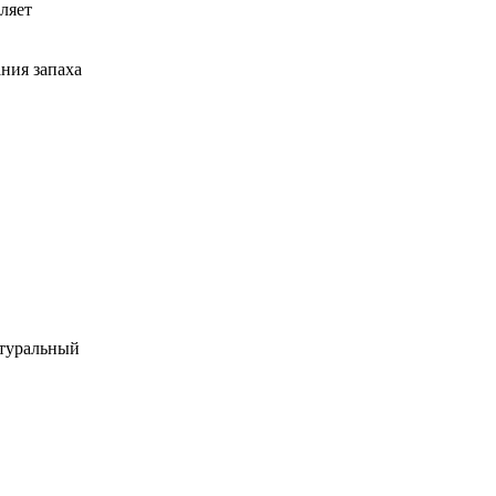
ляет
ния запаха
атуральный