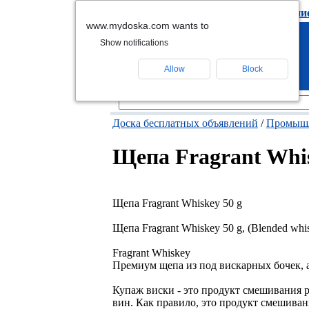
подать объявлени
www.mydoska.com wants to
Show notifications
Allow
Block
Доска бесплатных объявлений
/
Промышл
Щепа Fragrant Whis
Щепа Fragrant Whiskey 50 g
Щепа Fragrant Whiskey 50 g, (Blended wh
Fragrant Whiskey
Премиум щепа из под вискарных бочек, 
Купаж виски - это продукт смешивания 
вин. Как правило, это продукт смешива