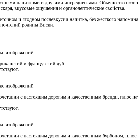
иртными напитками и другими ингредиентами. Обычно это позво
искаря, вкусовые ощущения и органолептические свойства.
веточном и ягодном послевкусии напитка, без жесткого напомина
дпочтений родины Виски.
зке изображений
риканский и французский дуб.
утствуют.
зке изображений
сочетании с настоящим дорогим и качественным бренди, плюс н
утствуют.
зке изображений
сочетании с настоящим дорогим и качественным бурбоном, плюс