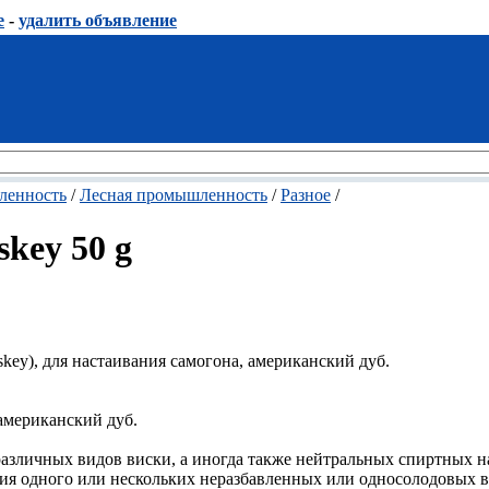
е
-
удалить объявление
енность
/
Лесная промышленность
/
Разное
/
key 50 g
iskey), для настаивания самогона, американский дуб.
американский дуб.
различных видов виски, а иногда также нейтральных спиртных н
ния одного или нескольких неразбавленных или односолодовых в