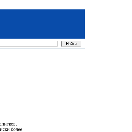
апитков,
иски более