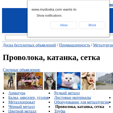
подать объявление
-
удалить объявлен
www.mydoska.com wants to
Show notifications
Allow
Block
Доска бесплатных объявлений
/
Промышленность
/
Металурги
Проволока, катанка, сетка
Срочные объявления:
Арматура
Редкий металл
Балка, швеллер, уголок
Листовые материалы
Металлопрокат
Оборудование для металлургии
Чёрный металл
Проволока, катанка, сетка
Цветной металл
Трубы