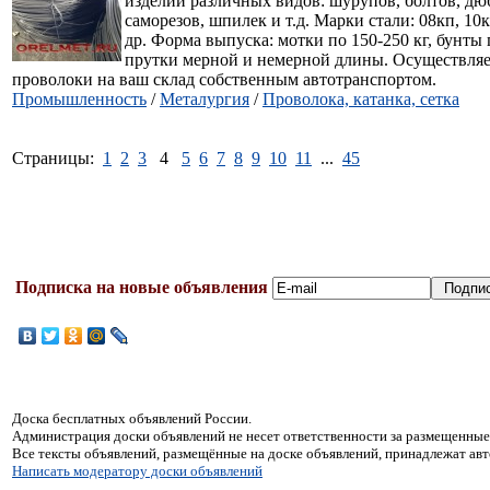
изделий различных видов: шурупов, болтов, дю
саморезов, шпилек и т.д. Марки стали: 08кп, 10кп
др. Форма выпуска: мотки по 150-250 кг, бунты п
прутки мерной и немерной длины. Осуществляе
проволоки на ваш склад собственным автотранспортом.
Промышленность
/
Металургия
/
Проволока, катанка, сетка
Страницы:
1
2
3
4
5
6
7
8
9
10
11
...
45
Подписка на новые объявления
Доска бесплатных объявлений России.
Администрация доски объявлений не несет ответственности за размещенные
Все тексты объявлений, размещённые на доске объявлений, принадлежат ав
Написать модератору доски объявлений