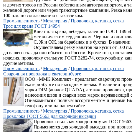
и других тросов по России собственным автотранспортом, а т
железной дороге или через транспортные компании. Резка кана
100 п.м. по согласованию с заказчиком.
Промышленность
/
Металургия
/
Проволока, катанка, сетка
Трос для крана ГОСТ 14954
Канат для крана, лебедки, талей по ГОСТ 14954 ф
металлическим сердечником. Черные и оцинков
С, Ж и ОЖ, на барабанах и в бухтах. В наличии и
Осуществляем резку канатов на куски от 100 п.
до вашего склада или объекта по России. Кроме того, поставл
изделия, проволоку стальную ГОСТ 3282-74, сетку-рабицу, кан
другие метизы.
Промышленность
/
Металургия
/
Проволока, катанка, сетка
Сварочная проволока в екатеринбурге
ООО «ММК Комплект» предлагает сварочную пров
екатеринбурге по выгодным ценам. В наличии прод
марки DIM (аналог QUADA), а также проволока, пр
нанесения швов и сварки всех марок нержавеющей с
Ознакомиться с полным ассортиментом и ценами В
телефону или на нашем сайте
Промышленность
/
Металургия
/
Проволока, катанка, сетка
Проволока ГОСТ 5663 для холодной высадки
Проволока стальная холоднотянутая ГОСТ 5663-7
Применяется для холодной высадки при произв