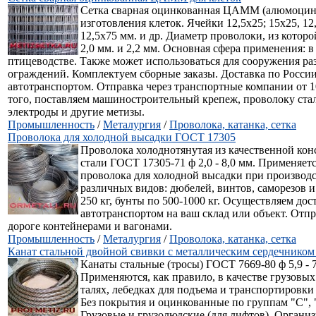
Сетка сварная оцинкованная ЦАММ (алюмоцин
изготовления клеток. Ячейки 12,5х25; 15х25, 12,
12,5х75 мм. и др. Диаметр проволоки, из которой
2,0 мм. и 2,2 мм. Основная сфера применения: в
птицеводстве. Также может использоваться для сооружения р
ограждений. Комплектуем сборные заказы. Доставка по Росси
автотранспортом. Отправка через транспортные компании от 1
того, поставляем машиностроительный крепеж, проволоку ста
электроды и другие метизы.
Промышленность
/
Металургия
/
Проволока, катанка, сетка
Проволока для холодной высадки ГОСТ 17305
Проволока холоднотянутая из качественной ко
стали ГОСТ 17305-71 ф 2,0 - 8,0 мм. Применяетс
проволока для холодной высадки при производ
различных видов: дюбелей, винтов, саморезов и 
250 кг, бунты по 500-1000 кг. Осуществляем до
автотранспортом на ваш склад или объект. Отп
дороге контейнерами и вагонами.
Промышленность
/
Металургия
/
Проволока, катанка, сетка
Канат стальной двойной свивки с металлическим сердечнико
Канаты стальные (тросы) ГОСТ 7669-80 ф 5,9 - 7
Применяются, как правило, в качестве грузовых
талях, лебедках для подъема и транспортировки
Без покрытия и оцинкованные по группам "С",
Грузовые и грузолюдские (для лифтов). Организ