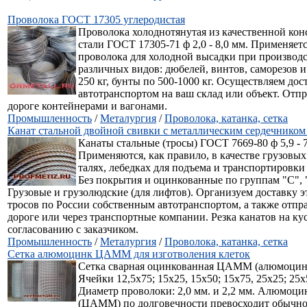
Проволока ГОСТ 17305 углеродистая
Проволока холоднотянутая из качественной ко
стали ГОСТ 17305-71 ф 2,0 - 8,0 мм. Применяетс
проволока для холодной высадки при производ
различных видов: дюбелей, винтов, саморезов и 
250 кг, бунты по 500-1000 кг. Осуществляем до
автотранспортом на ваш склад или объект. Отп
дороге контейнерами и вагонами.
Промышленность
/
Металургия
/
Проволока, катанка, сетка
Канат стальной двойной свивки с металлическим сердечнико
Канаты стальные (тросы) ГОСТ 7669-80 ф 5,9 - 7
Применяются, как правило, в качестве грузовых
талях, лебедках для подъема и транспортировки
Без покрытия и оцинкованные по группам "С",
Грузовые и грузолюдские (для лифтов). Организуем доставку э
тросов по России собственным автотранспортом, а также отпр
дороге или через транспортные компании. Резка канатов на кус
согласованию с заказчиком.
Промышленность
/
Металургия
/
Проволока, катанка, сетка
Сетка алюмоцинк ЦАММ для изготволения клеток
Сетка сварная оцинкованная ЦАММ (алюмоцинк
Ячейки 12,5х75; 15х25, 15х50; 15х75, 25х25; 25х
Диаметр проволоки: 2,0 мм. и 2,2 мм. Алюмоц
(ЦАММ) по долговечности превосходит обычно