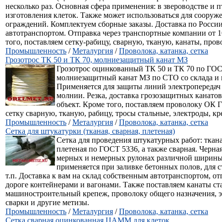
несколько раз. Основная сфера применения: в звероводстве и 
изготовления клеток. Также может использоваться для сооруж
ограждений. Комплектуем сборные заказы. Доставка по Росси
автотранспортом. Отправка через транспортные компании от 1
того, поставляем сетку-рабицу, сварную, тканую, канаты, провол
Промышленность
/
Металургия
/
Проволока, катанка, сетка
Грозотрос ТК 50 и ТК 70, молниезащитный канат МЗ
Грозотрос оцинкованный ТК 50 и ТК 70 по ГОС
молниезащитный канат МЗ по СТО со склада и на
Применяется для защиты линий электропередач 
молнии. Резка, доставка грозозащитных канатов
объект. Кроме того, поставляем проволоку ОК 
сетку сварную, тканую, рабицу, тросы стальные, электроды, кр
Промышленность
/
Металургия
/
Проволока, катанка, сетка
Сетка для штукатурки (тканая, сварная, плетеная)
Сетка для проведения штукатурных работ: ткан
плетеная по ГОСТ 5336, а также сварная. Черна
мерных и немерных рулонах различной ширины
применяется при заливке бетонных полов, для с
т.п. Доставка к вам на склад собственным автотранспортом, от
дороге контейнерами и вагонами. Также поставляем канаты ст
машиностроительный крепеж, проволоку общего назначения, э
сварки и другие метизы.
Промышленность
/
Металургия
/
Проволока, катанка, сетка
Сетка сварная оцинкованная ЦАММ для клеток