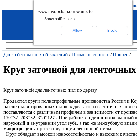
подать объявление
-
удалить объявлен
www.mydoska.com wants to
Show notifications
Allow
Block
Доска бесплатных объявлений
/
Промышленность
/
Прочее
/
Круг заточной для ленточных
Круг заточной для ленточных пил по дереву
Продаются круги полнопрофильные производства Россия и Кор
на специализированных станках для заточки ленточных пил с
поставляются с различным профилем в зависимости от производ
150*32; 203*32; 350*127 - При работе за один проход, данный
наружный и внутренний угол зуба, а так же межзубовую впа
микротрещины при эксплуатации ленточной пилы.
- Круг обладает высокой износостойкостью и высоким качество