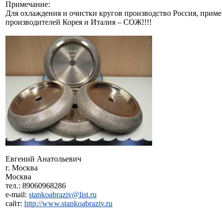
Примечание:
Для охлаждения и очистки кругов производство Россия, примен
производителей Корея и Италия – COЖ!!!!
Евгений Анатольевич
г. Москва
Москва
тел.: 89060968286
e-mail:
stankoabraziv@list.ru
сайт:
http://www.stankoabraziv.ru