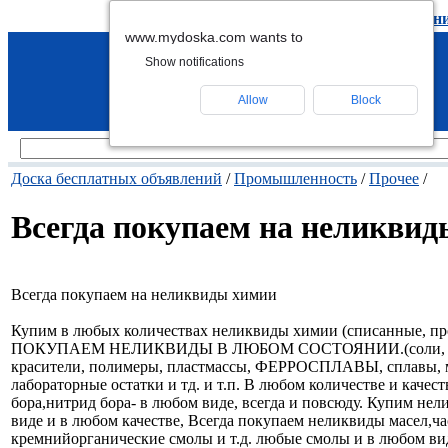
подать объявление
-
удалить объявлен
www.mydoska.com wants to
Show notifications
Allow
Block
Доска бесплатных объявлений
/
Промышленность
/
Прочее
/
Всегда покупаем на неликви
Всегда покупаем на неликвиды химии
Купим в любых количествах неликвиды химии (списанные, прос
ПОКУПАЕМ НЕЛИКВИДЫ В ЛЮБОМ СОСТОЯНИИ.(соли, кисло
красители, полимеры, пластмассы, ФЕРРОСПЛАВЫ, сплавы, мета
лабораторные остатки и тд. и т.п. В любом количестве и каче
бора,нитрид бора- в любом виде, всегда и повсюду. Купим н
виде и в любом качестве, Всегда покупаем неликвиды масел,ч
кремнийорганические смолы и т.д. любые смолы и в любом вид