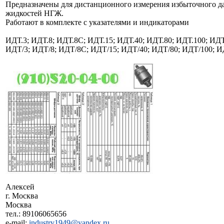
Предназначены для дистанционного измерения избыточного да
жидкостей НГЖ.
Работают в комплекте с указателями и индикаторами
ИДТ.3; ИДТ.8; ИДТ.8С; ИДТ.15; ИДТ.40; ИДТ.80; ИДТ.100; ИДТ
ИДТ/3; ИДТ/8; ИДТ/8С; ИДТ/15; ИДТ/40; ИДТ/80; ИДТ/100; И
Алексей
г. Москва
Москва
тел.: 89106065656
e-mail:
industry1949@yandex.ru