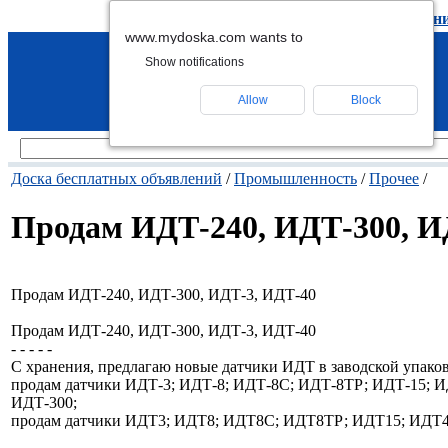
подать объявление
-
удалить объявлен
www.mydoska.com wants to
Show notifications
Allow
Block
Доска бесплатных объявлений
/
Промышленность
/
Прочее
/
Продам ИДТ-240, ИДТ-300, И
Продам ИДТ-240, ИДТ-300, ИДТ-3, ИДТ-40
Продам ИДТ-240, ИДТ-300, ИДТ-3, ИДТ-40
- - - - -
С хранения, предлагаю новые датчики ИДТ в заводской упако
продам датчики ИДТ-3; ИДТ-8; ИДТ-8С; ИДТ-8ТР; ИДТ-15; И
ИДТ-300;
продам датчики ИДТ3; ИДТ8; ИДТ8С; ИДТ8ТР; ИДТ15; ИДТ4