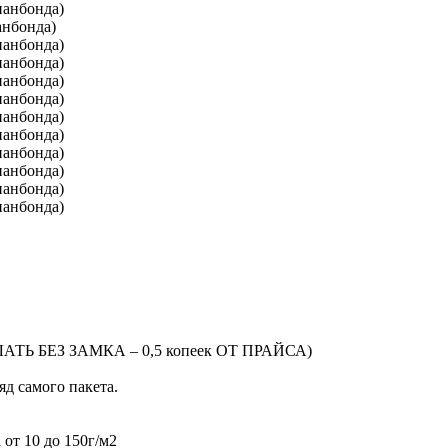
панбонда)
анбонда)
панбонда)
панбонда)
панбонда)
панбонда)
панбонда)
панбонда)
панбонда)
панбонда)
панбонда)
панбонда)
ЕЛАТЬ БЕЗ ЗАМКА – 0,5 копеек ОТ ПРАЙСА)
яд самого пакета.
от 10 до 150г/м2