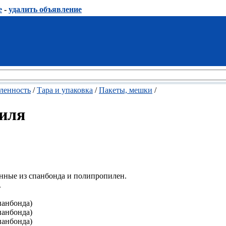
е
-
удалить объявление
енность
/
Тара и упаковка
/
Пакеты, мешки
/
тиля
нные из спанбонда и полипропилен.
.
панбонда)
панбонда)
панбонда)