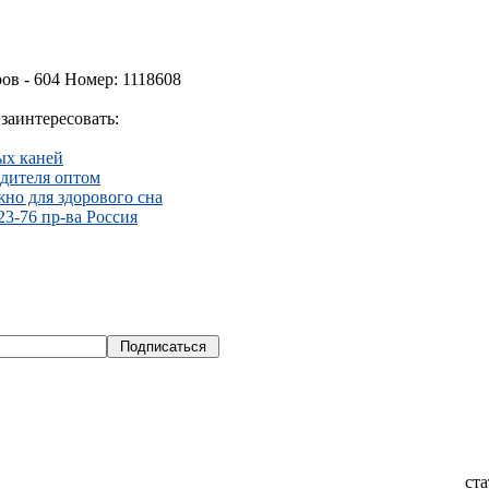
ов - 604 Номер: 1118608
заинтересовать:
ых каней
одителя оптом
жно для здорового сна
3-76 пр-ва Россия
ст