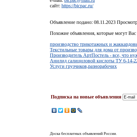
e-mail:
bicpac@mail.ru
сайт:
https://bicpac.ru/
Объявление подано: 08.11.2023 Просмотр
Похожие объявления, которые могут Вас 
производство трикотажных и жаккардов
Текстильные товaры для домa от произв
Производитель АртПостель - все, что ну
Анилид салициловой кислоты ТУ 6-14-22
Услуги грузчиков,разнорабочих
Подписка на новые объявления
Доска бесплатных объявлений России.