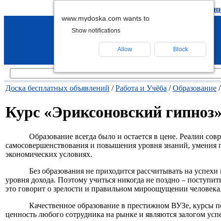
подать объявление
-
удалить объявлен
www.mydoska.com wants to
Show notifications
Allow
Block
Доска бесплатных объявлений
/
Работа и Учёба
/
Образование
Курс «Эриксоновский гипноз
Образование всегда было и остается в цене. Реалии со
самосовершенствования и повышения уровня знаний, умения 
экономических условиях.
Без образования не приходится рассчитывать на успех
уровня дохода. Поэтому учиться никогда не поздно – поступить
это говорит о зрелости и правильном мироощущении человека
Качественное образование в престижном ВУЗе, курсы
ценность любого сотрудника на рынке и являются залогом усп