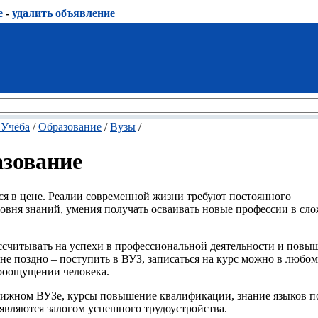
е
-
удалить объявление
 Учёба
/
Образование
/
Вузы
/
азование
тся в цене. Реалии современной жизни требуют постоянного
вня знаний, умения получать осваивать новые профессии в сл
ассчитывать на успехи в профессиональной деятельности и повы
не поздно – поступить в ВУЗ, записаться на курс можно в любом
ироощущении человека.
стижном ВУЗе, курсы повышение квалификации, знание языков 
являются залогом успешного трудоустройства.