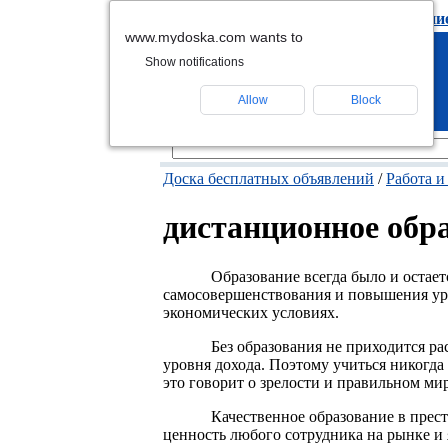
подать объявлени
www.mydoska.com wants to
Show notifications
Allow
Block
Доска бесплатных объявлений
/
Работа и
дистанционное обр
Образование всегда было и остае
самосовершенствования и повышения уро
экономических условиях.
Без образования не приходится р
уровня дохода. Поэтому учиться никогда 
это говорит о зрелости и правильном м
Качественное образование в пре
ценность любого сотрудника на рынке и 