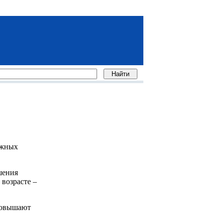
ожных
шения
 возрасте –
повышают