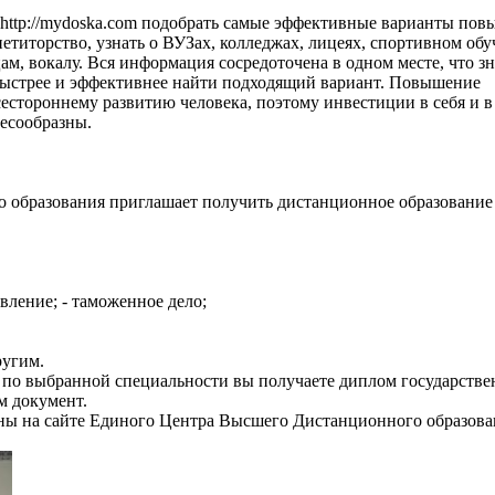
 http://mydoska.com подобрать самые эффективные варианты по
петиторство, узнать о ВУЗах, колледжах, лицеях, спортивном обу
ам, вокалу. Вся информация сосредоточена в одном месте, что з
 быстрее и эффективнее найти подходящий вариант. Повышение
сестороннему развитию человека, поэтому инвестиции в себя и в
лесообразны.
образования приглашает получить дистанционное образование
вление; - таможенное дело;
ругим.
по выбранной специальности вы получаете диплом государстве
м документ.
ны на сайте Единого Центра Высшего Дистанционного образова