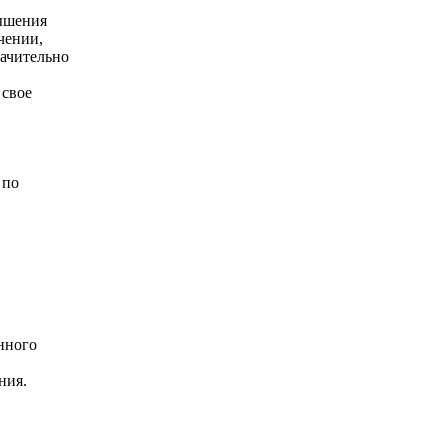
вышения
чении,
начительно
 свое
 по
нного
ния.