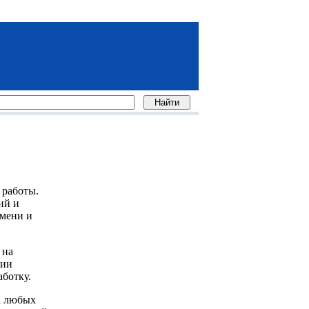
 работы.
ий и
емени и
 на
сии
ботку.
а любых