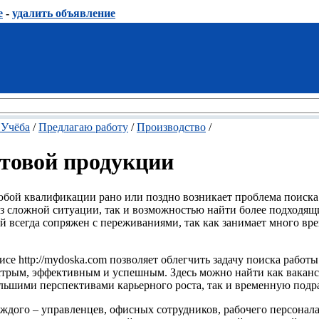
е
-
удалить объявление
 Учёба
/
Предлагаю работу
/
Производство
/
отовой продукции
юбой квалификации рано или поздно возникает проблема поиска
з сложной ситуации, так и возможностью найти более подходящ
 всегда сопряжен с переживаниями, так как занимает много вр
исе http://mydoska.com позволяет облегчить задачу поиска работы
быстрым, эффективным и успешным. Здесь можно найти как вакан
ьшими перспективами карьерного роста, так и временную подра
каждого – управленцев, офисных сотрудников, рабочего персонал