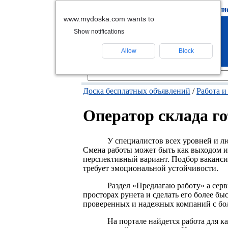
подать объявлени
www.mydoska.com wants to
Show notifications
Allow
Block
Доска бесплатных объявлений
/
Работа и
Оператор склада г
У специалистов всех уровней и л
Смена работы может быть как выходом и
перспективный вариант. Подбор вакансий
требует эмоциональной устойчивости.
Раздел «Предлагаю работу» а серв
просторах рунета и сделать его более 
проверенных и надежных компаний с бол
На портале найдется работа для 