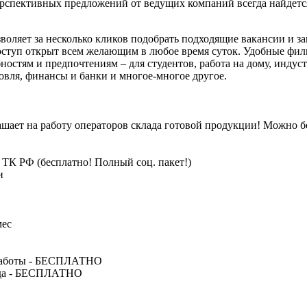
ерспективных предложений от ведущих компаний всегда найдет
воляет за несколько кликов подобрать подходящие вакансии и за
Доступ открыт всем желающим в любое время суток. Удобные фил
ностям и предпочтениям – для студентов, работа на дому, индус
говля, финансы и банки и многое-многое другое.
ашает на работу операторов склада готовой продукции! Можно б
 ТК РФ (бесплатно! Полный соц. пакет!)
и
мес
а работы - БЕСПЛАТНО
езда - БЕСПЛАТНО