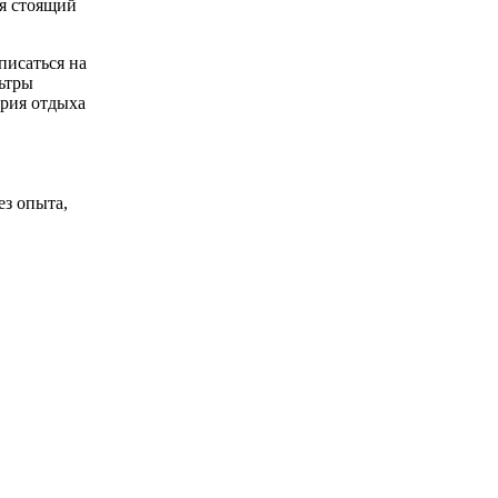
ся стоящий
писаться на
ьтры
трия отдыха
ез опыта,