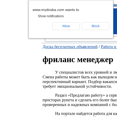
подать объявлени
www.mydoska.com wants to
Show notifications
Allow
Block
Доска бесплатных объявлений
/
Работа и
фриланс менеджер
У специалистов всех уровней и л
Смена работы может быть как выходом и
перспективный вариант. Подбор вакансий
требует эмоциональной устойчивости.
Раздел «Предлагаю работу» а серв
просторах рунета и сделать его более 
проверенных и надежных компаний с бол
На портале найдется работа для 