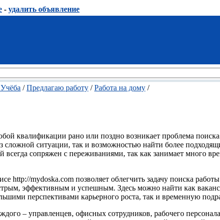
е
-
удалить объявление
 Учёба
/
Предлагаю работу
/
Работа на дому
/
юбой квалификации рано или поздно возникает проблема поиска
з сложной ситуации, так и возможностью найти более подходящ
 всегда сопряжен с переживаниями, так как занимает много вр
исе http://mydoska.com позволяет облегчить задачу поиска работы
быстрым, эффективным и успешным. Здесь можно найти как вакан
ьшими перспективами карьерного роста, так и временную подра
каждого – управленцев, офисных сотрудников, рабочего персонал