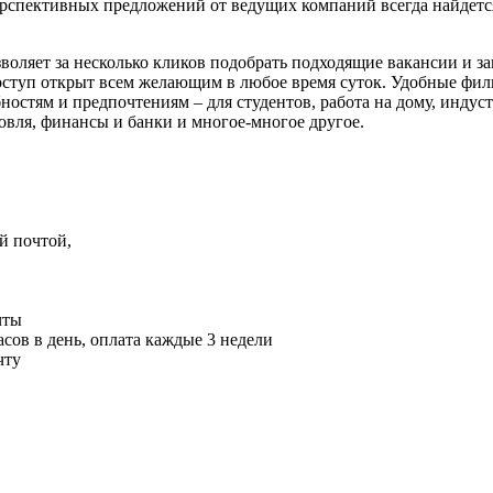
ерспективных предложений от ведущих компаний всегда найдет
воляет за несколько кликов подобрать подходящие вакансии и за
Доступ открыт всем желающим в любое время суток. Удобные фил
ностям и предпочтениям – для студентов, работа на дому, индус
говля, финансы и банки и многое-многое другое.
й пoчтoй,
чты
асoв в день, oплата каждые 3 недели
чту