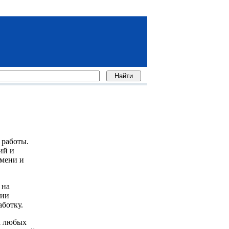
 работы.
ий и
емени и
 на
сии
ботку.
а любых