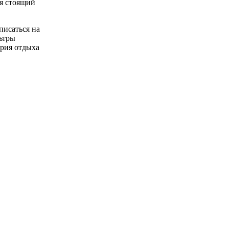
ся стоящий
писаться на
ьтры
трия отдыха