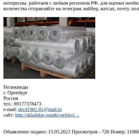
интересны. работаем с любым регионом РФ. для оценки необх
количества отправляйте на телеграм, вайбер, ватсап, почту. п
Неликвиды
г. Оренбург
Россия
тел.: 89177378473
e-mail:
abcd1981.81@mail.ru
сайт:
http://skladskie-ostatki-nelekvi ...
Объявление подано: 15.05.2023 Просмотров - 726 Номер: 1108