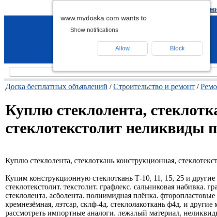
подать объявление
-
удалить объявлен
www.mydoska.com wants to
Show notifications
Allow
Block
Доска бесплатных объявлений
/
Строительство и ремонт
/
Ремо
Куплю стеклолента, стеклотк
стеклотекстолит неликвиды 
Куплю стеклолента, стеклоткань конструкционная, стеклотек
Купим конструкционную стеклоткань Т-10, 11, 15, 25 и другие
стеклотекстолит. текстолит. графлекс. сальниковая набивка. 
стеклолента. асболента. полиимидная плёнка. фторопластовые и
кремнезёмная, лэтсар, склф-4д. стеклолакоткань ф4д. и другие
рассмотреть импортные аналоги. лежалый материал, неликвид