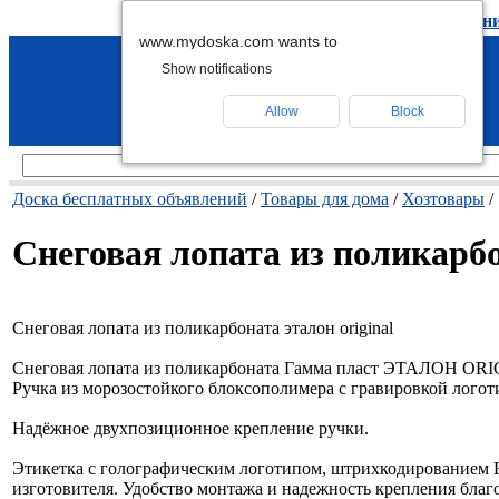
подать объявление
-
удалить объявлен
www.mydoska.com wants to
Show notifications
Allow
Block
Доска бесплатных объявлений
/
Товары для дома
/
Хозтовары
/
Снеговая лопата из поликарбо
Снеговая лопата из поликарбоната эталон original
Снеговая лопата из поликарбоната Гамма пласт ЭТАЛОН ORI
Ручка из морозостойкого блоксополимера с гравировкой логот
Надёжное двухпозиционное крепление ручки.
Этикетка с голографическим логотипом, штрихкодированием 
изготовителя. Удобство монтажа и надежность крепления благо