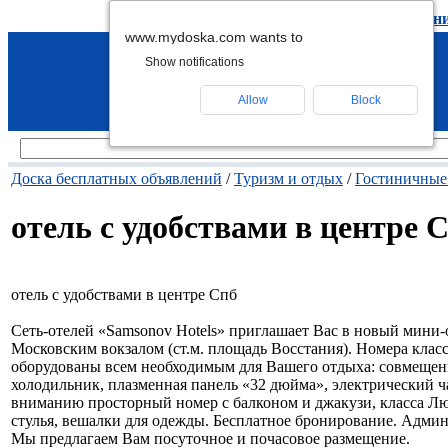
подать объявление
-
удалить объявлен
www.mydoska.com wants to
Show notifications
Allow
Block
Доска бесплатных объявлений
/
Туризм и отдых
/
Гостиничные
отель с удобствами в центре 
отель с удобствами в центре Спб
Сеть-отелей «Samsonov Hotels» приглашает Вас в новый мини-от
Московским вокзалом (ст.м. площадь Восстания). Номера клас
оборудованы всем необходимым для Вашего отдыха: совмещенн
холодильник, плазменная панель «32 дюйма», электрический 
вниманию просторный номер с балконом и джакузи, класса Люк
стулья, вешалки для одежды. Бесплатное бронирование. Админ
Мы предлагаем Вам посуточное и почасовое размещение.