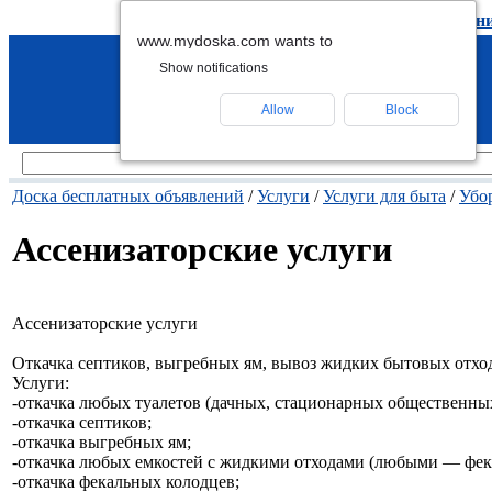
подать объявление
-
удалить объявлен
www.mydoska.com wants to
Show notifications
Allow
Block
Доска бесплатных объявлений
/
Услуги
/
Услуги для быта
/
Убо
Ассенизаторские услуги
Ассенизаторские услуги
Откачка септиков, выгребных ям, вывоз жидких бытовых отхо
Услуги:
-откачка любых туалетов (дачных, стационарных общественных,
-откачка септиков;
-откачка выгребных ям;
-откачка любых емкостей с жидкими отходами (любыми — фека
-откачка фекальных колодцев;