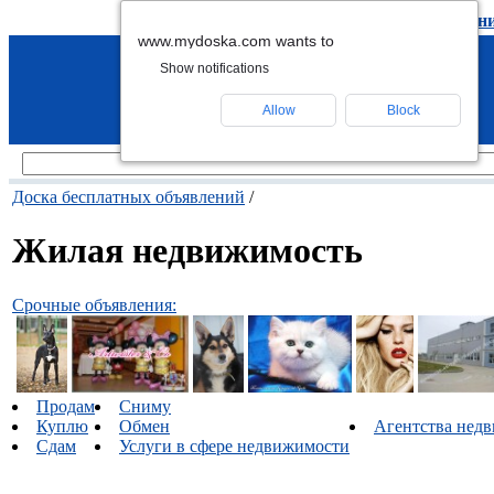
подать объявление
-
удалить объявлен
www.mydoska.com wants to
Show notifications
Allow
Block
Доска бесплатных объявлений
/
Жилая недвижимость
Срочные объявления:
Продам
Сниму
Куплю
Обмен
Агентства нед
Сдам
Услуги в сфере недвижимости