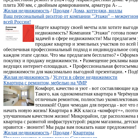
плита 300 мм, с двойным армированием, арматура А- ...
Жилая недвижимость
/
Продам
/
Дома, коттеджи, виллы
Ваш персональный риэлтор от компании "Этажи" – межрегион
всей России!
Ищете квартиру своей мечты или хотите выгодн
недвижимость? Компания "Этажи" готова помо
задачей в сфере недвижимости! Мы предлагаем 
продаже квартир и земельных участков по всей 
обеспечивая профессиональный подход и индивидуальное соп
каждом этапе сделки. Что мы предлагаем бесплатно? • Оформл
покупку и продажу недвижимости. • Размещение рекламы ваше
ведущих интернет-площадках. • Профессиональная фотосъемк
недвижимости для максимально выгодной презентации. • Подбо
Жилая недвижимость
/
Услуги в сфере недвижимости
Квартира с ремонтом, мебелью на ЧМР
Комфорт, качество и уют - вот составляющие ид
Такого, как однокомнатная квартира в Черёмуш
отличным ремонтом, полностью укомплектован
техникой! Один чемодан для переезда - вот что
начать новую жизнь! Квартира в ЖК класса «комфорт+», поэто
улучшенным качеством жизни! Микрорайон, где расположена 
квартира с развитой инфраструктурой: рядом магазины, детски
нравится - звоните! Мы рады вам показать наше предложение!
Жилая недвижимость
/
Продам
/
Квартиры