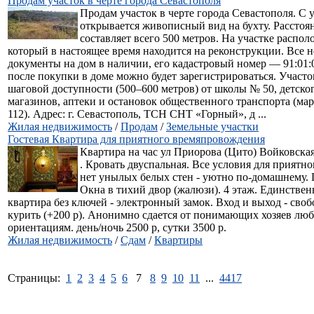
Продам участок в черте города Севастополя
Продам участок в черте города Севастополя. С 
открывается живописный вид на бухту. Расстоя
составляет всего 500 метров. На участке распо
который в настоящее время находится на реконструкции. Все 
документы на дом в наличии, его кадастровый номер — 91:01:
после покупки в доме можно будет зарегистрироваться. Участ
шаговой доступности (500–600 метров) от школы № 50, детског
магазинов, аптеки и остановок общественного транспорта (мар
112). Адрес: г. Севастополь, ТСН СНТ «Горный», д ...
Жилая недвижимость
/
Продам
/
Земельные участки
Гостевая Квартира для приятного времяпровождения
Квартира на час ул Приорова (Цито) Войковская 
. Кровать двуспальная. Все условия для приятно
нет унылых белых стен - уютно по-домашнему. 
Окна в тихий двор (жалюзи). 4 этаж. Единствен
квартира без ключей - электронный замок. Вход и выход - св
курить (+200 р). Анонимно сдается от понимающих хозяев лю
ориентациям. день/ночь 2500 р, сутки 3500 р.
Жилая недвижимость
/
Сдам
/
Квартиры
Страницы:
1
2
3
4
5
6
7
8
9
10
11
...
4417