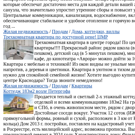
которые обеспечат достаточно места для каждой детали вашей
санузла, что значительно упростит утренние сборы и повысит 
Центральные коммуникации, канализация, водоснабжение, вкл
обеспечивающие стабильное и удобное отопление и горячую в
год ...
Жилая недвижимость
/
Продам
/
Дома, коттеджи, виллы
Трехкомнатная квартира по доступной цене! ЦМР
Трехкомнатная квартира в центре города! По ц
квартиры!!!! Прекрасный район: рядом школа (в
пешком), детский сад (в 5 минутах пешком), мн
кафе, до кинотеатра «Аврора» можно дойти за 1
Квартира с мебелью и техникой! Из окон видны не унылые мн
напротив, а деревья и цветники. Квартира в уютном и тихом дво
нужно для спокойной семейной жизни! Хотите выгодно купить
центре Краснодара? Тогда звоните немедленно!
Жилая недвижимость
/
Продам
/
Квартиры
Коттедж 183м2 возле Петергофа
Продается теплый и светлый 2-х этажный котте
отделкой и всеми коммуникациями 183м2 На гр
и СПб, в очень живописном месте, рядом с дво
Достойные соседи вокруг. Участок 12 соток (И
прямоугольной формы, ровный и сухой, расположен в 3 км 
кольца) Дом 2013 г. постройки, поставлен на кадастровый учет
в Росреестре, есть милицейский адрес, возможна прописка. 
предчистовой ремонт в 2024 году Характеристики дома: Фунда