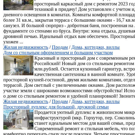
просторный каркасный дом с ремонтом 2023 го
техникой в придачу! Дом установлен с учетом 
дневного освещения в комнатах. Комнаты комфортной площади
более 31 кв.м., закрытая терраса с большими окнами - 16,7 кв.м
санузел. И большой сюрприз - добротная баня, построенная на
фундаменте со стенами из бруса. Внутри: зона отдыха, душевая
дровяной печью. Идеальный отдых вам обеспечен. Просторный 
ухожен ...
Жилая недвижимость
/
Продам
/
Дома, коттеджи, виллы
Дом со стильным оформлением и большим участком
Красивый и просторный дом с современным ре
Российский! Новый дом со стильным ремонтом 
млн.рублей. Остается кухонный гарнитур, встро
качественная сантехника в ванной комнате. Удо
просторной кухней-гостиной, двумя жилыми комнатами, отдел
террасой. Дом светлый с увеличенными окнами. Дом располо
участке земли с широкими возможностями обустройства! Испо
о доме со стильным ремонтом и удобной планировкой! Звонит
Жилая недвижимость
/
Продам
/
Дома, коттеджи, виллы
Просторный дуплекс для большой, дружной семьи
Продается уютный дуплекс в живописном микро
инфраструктурой (мкр. Горхутор, пер. Соколины
станет идеальным местом для вашей семьи, пред
Современный ремонт и стильная мебель, что по
комфортно переехать сразу после покупки. Четыре просторны