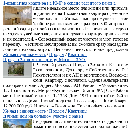
1-комнатная квартира на КМР в сердце развитого района
Ищите идеальное место для жизни или прибыл
подойдет наша 1-комнатная квартира с ремонто
меблированная. Уникальные преимущества этой
Удобное расположение: в радиусе 300 метров на
детский сад и разнообразные магазины. - Развитая инфраструк
находятся учебные заведения, что делает квартиру привлекате
и их родителей. - Современный ремонт: чистота и уют, готовы
переезду. - Частично меблирована: вы сможете сразу насладить
дополнительных затрат. - Выгодная цена: отличное предложение
Жилая недвижимость
/
Продам
/
Квартиры
Продаю 2-х комн. квартиру. Москва. ЗАО.
Я Частный риэлтор. Продаю 2-х комн. Квартиру
Эксклюзивному Договору с Собственником. Раб
Покупателями и их АН и риэлторами. Возможен
комн. Квартиру с доплатой. Сделка Альтернати
подобрана и ждёт. Адрес: Москва, ЗАО. Район – «Можайский»,
12. Транспортом: Метро «Кунцевская» - 6 мин. Ж/Д Ст. «Рабоч
мин. Почтовый индекс – 121353. Дом: 1971 г. постройки. 6-й э
панельного Дома. Чистый подъезд. 1 пассажирск. Лифт. Кварти
12.200.000 руб. Ипотека – Возможна. Торг и обмен - возможны.
Жилая недвижимость
/
Продам
/
Квартиры
Дачный дом на большом участке с баней
Информация для любителей баньки с дровяной 
романтики и всех прелестей загородной жизни!