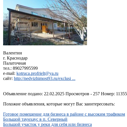
Валентин
г. Краснодар
Палаточная
тел.: 89027995599
e-mail:
kotruca.profrielt@ya.ru
сайт:
http://nedvizhimost93.ru/exclusi ...
Объявление подано: 22.02.2025 Просмотров - 257 Номер: 1135
Похожие объявления, которые могут Вас заинтересовать:
Готовое помещение для бизнеса в районе с высоким трафиком
Большой таунхаус в п. Северный
Большой участок у реки для себя или бизнеса