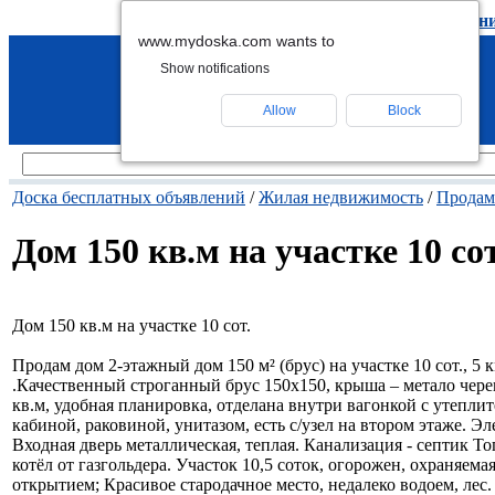
подать объявление
-
удалить объявлен
www.mydoska.com wants to
Show notifications
Allow
Block
Доска бесплатных объявлений
/
Жилая недвижимость
/
Продам
Дом 150 кв.м на участке 10 сот
Дом 150 кв.м на участке 10 сот.
Продам дом 2-этажный дом 150 м² (брус) на участке 10 сот.,
.Качественный строганный брус 150х150, крыша – метало череп
кв.м, удобная планировка, отделана внутри вагонкой с утеплит
кабиной, раковиной, унитазом, есть с/узел на втором этаже. Э
Входная дверь металлическая, теплая. Канализация - септик 
котёл от газгольдера. Участок 10,5 соток, огорожен, охраняем
открытием; Красивое стародачное место, недалеко водоем, лес.