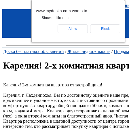
подать объявление
-
удалить объявлен
www.mydoska.com wants to
Show notifications
Allow
Block
Доска бесплатных объявлений
/
Жилая недвижимость
/
Продам
Карелия! 2-х комнатная квар
Карелия! 2-х комнатная квартира от застройщика!
Карелия, г. Лахденпохья. Вы по достоинству оцените наше пре
красивейшее и удобное место, как для постоянного проживани
комфортную 2-х квартиру, общей площадью 50 кв.м, комнаты пр
кв.м, лоджия 4 метра. Квартира двухсторонняя: окна одной к
(лес), а окна второй комнаты на благоустроенный двор. Чиста
Квартира расположена в шаговой доступности от центра город
интересно тем, кто рассматривает покупку квартиры с использ