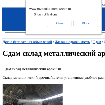
подать объявление
-
удалить объявлен
www.mydoska.com wants to
Show notifications
Allow
Block
Доска бесплатных объявлений
/
Жилая недвижимость
/
Сдам
/
Сдам склад металлический а
Сдам склад металлический арочный
Склад металлический арочный,стены утепленные,удобное ра