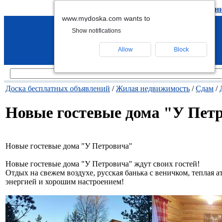
подать объявление
-
удалить объявлен
www.mydoska.com wants to
Show notifications
Allow
Block
Доска бесплатных объявлений
/
Жилая недвижимость
/
Сдам
/
Новые гостевые дома "У Пет
Новые гостевые дома "У Петровича"
Новые гостевые дома "У Петровича" ждут своих гостей!
Отдых на свежем воздухе, русская банька с веничком, теплая 
энергией и хорошим настроением!