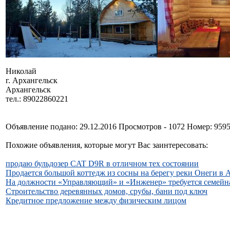
Николай
г. Архангельск
Архангельск
тел.: 89022860221
Объявление подано: 29.12.2016 Просмотров - 1072 Номер: 959
Похожие объявления, которые могут Вас заинтересовать:
продаю бульдозер CAT D9R в отличном тех состоянии
Продается большой коттедж из сосны на берегу реки Онеги в 
На должности «Управляющий» и «Инженер» требуется семейн
Строительство деревянных домов, срубы, бани под ключ
Кредитное предложение между физическим лицом