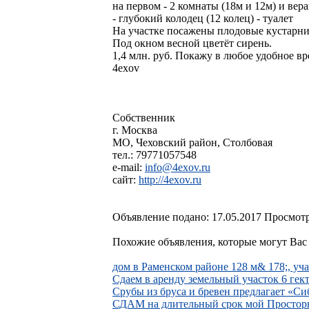
на первом - 2 комнаты (18м и 12м) и вера
- глубокий колодец (12 колец) - туалет
На участке посажены плодовые кустарни
Под окном весной цветёт сирень.
1,4 млн. руб. Покажу в любое удобное вр
4exov
Собственник
г. Москва
МО, Чеховский район, Столбовая
тел.: 79771057548
e-mail:
info@4exov.ru
сайт:
http://4exov.ru
Объявление подано: 17.05.2017 Просмотр
Похожие объявления, которые могут Вас 
дом в Раменском районе 128 м& 178;, уча
Сдаем в аренду земельный участок 6 гек
Срубы из бруса и бревен предлагает «Си
СДАМ на длительный срок мой Просто