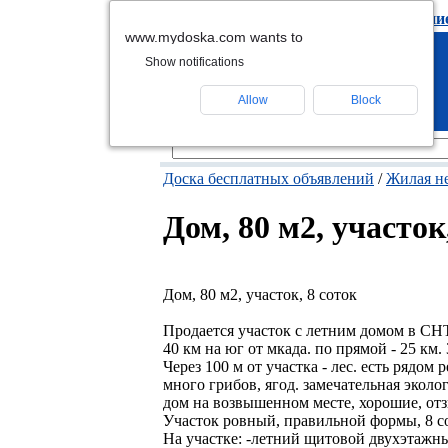
подать объявлени
www.mydoska.com wants to
Show notifications
Allow
Block
Доска бесплатных объявлений
/
Жилая н
Дом, 80 м2, участок
Дом, 80 м2, участок, 8 соток
Продается участок с летним домом в СН
40 км на юг от мкада. по прямой - 25 км
Через 100 м от участка - лес. есть рядом 
много грибов, ягод. замечательная эколог
дом на возвышенном месте, хорошие, от
Участок ровный, правильной формы, 8 со
На участке: -летний щитовой двухэтажны