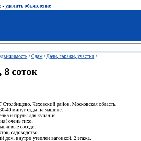
е
-
удалить объявление
едвижимость
/
Сдам
/
Дачи, гаражи, участки
/
, 8 соток
Т Столбищево, Чеховский район, Московская область.
. 30-40 минут езды на машине.
речка и пруды для купания.
ия! очень тихо.
зывчивые соседи.
ток, садоводство.
й дом, внутри утеплен вагонкой. 2 этажа,