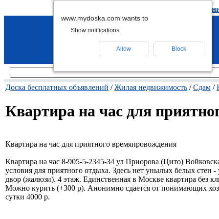
подать объявление
-
удалить объявлен
www.mydoska.com wants to
Show notifications
Allow
Block
Доска бесплатных объявлений
/
Жилая недвижимость
/
Сдам
/
Квартира на час для приятно
Квартира на час для приятного времяпровождения
Квартира на час 8-905-5-2345-34 ул Приорова (Цито) Войковская
условия для приятного отдыха. Здесь нет унылых белых стен 
двор (жалюзи). 4 этаж. Единственная в Москве квартира без к
Можно курить (+300 р). Анонимно сдается от понимающих хоз
сутки 4000 р.