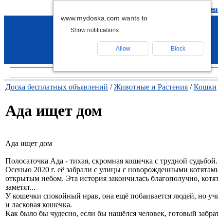
подать объявление
-
удалить объявлен
www.mydoska.com wants to
Show notifications
Allow
Block
Доска бесплатных объявлений
/
Животные и Растения
/
Кошки
Ада ищет дом
Ада ищет дом
Полосаточка Ада - тихая, скромная кошечка с трудной судьбой. 
Осенью 2020 г. еë забрали с улицы с новорожденными котятами
открытым небом. Эта история закончилась благополучно, котята
заметят...
У кошечки спокойный нрав, она ещё побаивается людей, но учит
и ласковая кошечка.
Как было бы чудесно, если бы нашёлся человек, готовый забрат