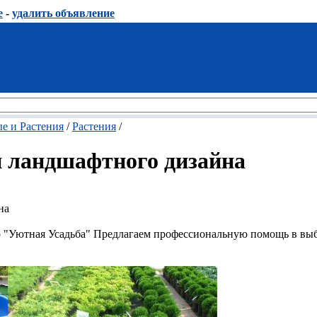
е
-
удалить объявление
е и Растения
/
Растения
/
и ландшафтного дизайна
на
р "Уютная Усадьба" Предлагаем профессиональную помощь в вы