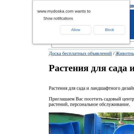
подать объявлени
www.mydoska.com wants to
Show notifications
Allow
Block
Доска бесплатных объявлений
/
Животны
Растения для сада 
Растения для сада и ландшафтного дизай
Приглашаем Вас посетить садовый цент
растений, персональное обслуживание.