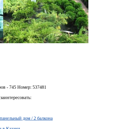
ов - 745 Номер: 537481
заинтересовать:
 панельный дом / 2 балкона
и в Казани