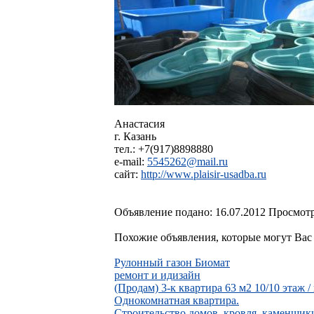
Анастасия
г. Казань
тел.: +7(917)8898880
e-mail:
5545262@mail.ru
сайт:
http://www.plaisir-usadba.ru
Объявление подано: 16.07.2012 Просмотр
Похожие объявления, которые могут Вас 
Рулонный газон Биомат
ремонт и идизайн
(Продам) 3-к квартира 63 м2 10/10 этаж /
Однокомнатная квартира.
Строительство домов, кровля, каменщик