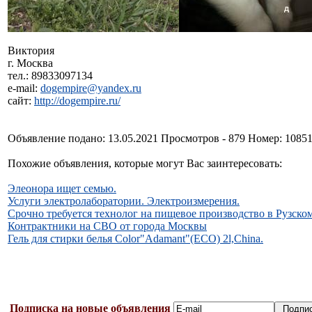
Виктория
г. Москва
тел.: 89833097134
e-mail:
dogempire@yandex.ru
сайт:
http://dogempire.ru/
Объявление подано: 13.05.2021 Просмотров - 879 Номер: 1085
Похожие объявления, которые могут Вас заинтересовать:
Элеонора ищет семью.
Услуги электролаборатории. Электроизмерения.
Срочно требуется технолог на пищевое производство в Рузско
Контрактники на СВО от города Москвы
Гель для стирки белья Color"Adamant"(ЕСО) 2l,China.
Подписка на новые объявления