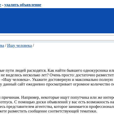
е
-
удалить объявление
тва
/
Ищу человека
/
ные пути людей расходятся. Как найти бывшего однокурсника ил
не виделись несколько лет? Очень просто: достаточно разместит
ке «Ищу человека». Укажите достоверную и максимально полную
у данный сайт ежедневно просматривает огромное количество п
м причинам. Например, некоторые ищут попутчика или же интер
 отпуск. С помощью доски объявлений у вас есть возможность н
етесь представителем агентства, которое занимается профессиона
ете разместить сообщение соответствующей тематики.