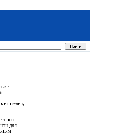
и же
ь
осетителей,
есного
айти для
льным