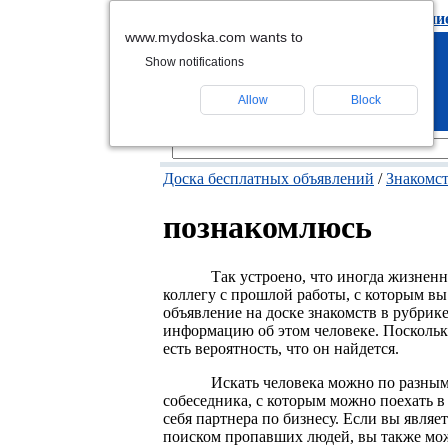
подать объявлени
www.mydoska.com wants to
Show notifications
Allow
Block
Доска бесплатных объявлений
/
Знакомс
познакомлюсь
Так устроено, что иногда жизнен
коллегу с прошлой работы, с которым вы 
объявление на доске знакомств в рубри
информацию об этом человеке. Поскольк
есть вероятность, что он найдется.
Искать человека можно по разны
собеседника, с которым можно поехать в
себя партнера по бизнесу. Если вы явля
поиском пропавших людей, вы также мож