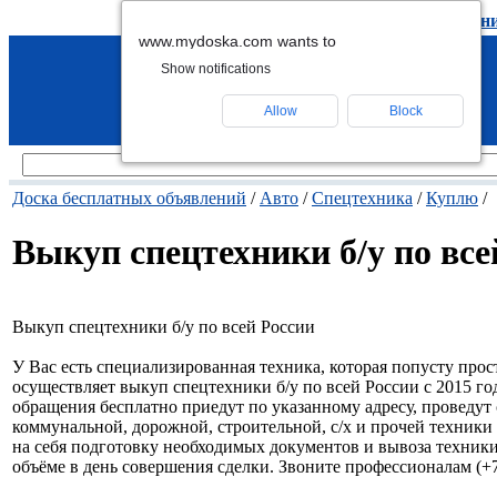
подать объявление
-
удалить объявлен
www.mydoska.com wants to
Show notifications
Allow
Block
Доска бесплатных объявлений
/
Авто
/
Спецтехника
/
Куплю
/
Выкуп спецтехники б/у по все
Выкуп спецтехники б/у по всей России
У Вас есть специализированная техника, которая попусту пр
осуществляет выкуп спецтехники б/у по всей России с 2015 г
обращения бесплатно приедут по указанному адресу, проведут
коммунальной, дорожной, строительной, с/х и прочей техник
на себя подготовку необходимых документов и вывоза техники
объёме в день совершения сделки. Звоните профессионалам (+7 9