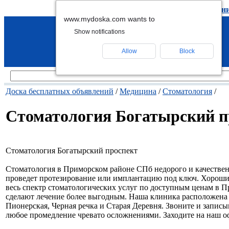
подать объявление
-
удалить объявлен
www.mydoska.com wants to
Show notifications
Allow
Block
Доска бесплатных объявлений
/
Медицина
/
Стоматология
/
Стоматология Богатырский п
Стоматология Богатырский проспект
Стоматология в Приморском районе СПб недорого и качественн
проведет протезирование или имплантацию под ключ. Хороши
весь спектр стоматологических услуг по доступным ценам в 
сделают лечение более выгодным. Наша клиника расположена н
Пионерская, Черная речка и Старая Деревня. Звоните и записы
любое промедление чревато осложнениями. Заходите на наш о