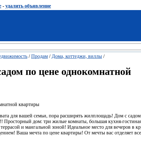
е
-
удалить объявление
едвижимость
/
Продам
/
Дома, коттеджи, виллы
/
садом по цене однокомнатной
омнатной квартиры
вата для вашей семьи, пора расширять жилплощадь! Дом с садом
! Просторный дом: три жилые комнаты, большая кухня-гостиная
 террасой и мангальной зоной! Идеальное место для вечеров в к
ением! Ваша мечта по цене квартиры! От мечты вас отделяет вс