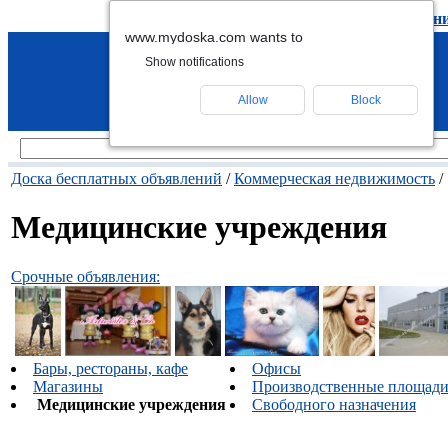
подать объявление
-
удалить объявлен
www.mydoska.com wants to
Show notifications
Allow
Block
Доска бесплатных объявлений
/
Коммерческая недвижимость
/
Медицинские учреждения
Срочные объявления:
Бары, рестораны, кафе
Офисы
Магазины
Производственные площад
Медицинские учреждения
Свободного назначения