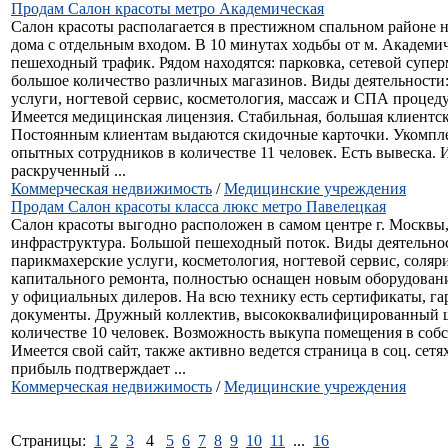
Продам Салон красоты метро Академическая
Салон красоты располагается в престижном спальном районе н
дома с отдельным входом. В 10 минутах ходьбы от м. Академи
пешеходный трафик. Рядом находятся: парковка, сетевой суперм
большое количество различных магазинов. Виды деятельности
услуги, ногтевой сервис, косметология, массаж и СПА процед
Имеется медицинская лицензия. Стабильная, большая клиентск
Постоянным клиентам выдаются скидочные карточки. Укомпл
опытных сотрудников в количестве 11 человек. Есть вывеска. 
раскрученный ...
Коммерческая недвижимость
/
Медицинские учреждения
Продам Салон красоты класса люкс метро Павелецкая
Салон красоты выгодно расположен в самом центре г. Москвы,
инфраструктура. Большой пешеходный поток. Виды деятельно
парикмахерские услуги, косметология, ногтевой сервис, соляр
капитального ремонта, полностью оснащен новым оборудован
у официальных дилеров. На всю технику есть сертификаты, га
документы. Дружный коллектив, высококвалифицированный ш
количестве 10 человек. Возможность выкупа помещения в собс
Имеется свой сайт, также активно ведется страница в соц. сетя
прибыль подтверждает ...
Коммерческая недвижимость
/
Медицинские учреждения
Страницы:
1
2
3
4
5
6
7
8
9
10
11
...
16