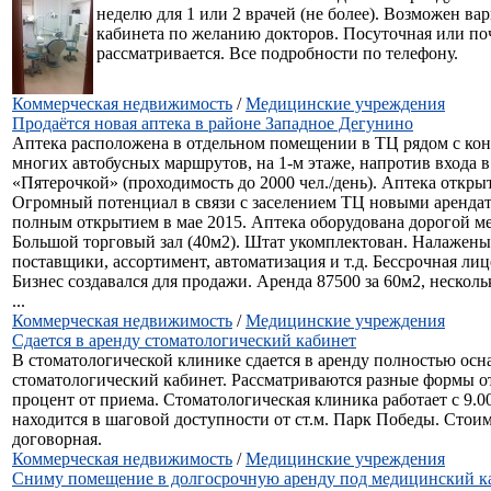
неделю для 1 или 2 врачей (не более). Возможен в
кабинета по желанию докторов. Посуточная или поч
рассматривается. Все подробности по телефону.
Коммерческая недвижимость
/
Медицинские учреждения
Продаётся новая аптека в районе Западное Дегунино
Аптека расположена в отдельном помещении в ТЦ рядом с ко
многих автобусных маршрутов, на 1-м этаже, напротив входа в
«Пятерочкой» (проходимость до 2000 чел./день). Аптека открыт
Огромный потенциал в связи с заселением ТЦ новыми арендат
полным открытием в мае 2015. Аптека оборудована дорогой м
Большой торговый зал (40м2). Штат укомплектован. Налажены
поставщики, ассортимент, автоматизация и т.д. Бессрочная ли
Бизнес создавался для продажи. Аренда 87500 за 60м2, нескол
...
Коммерческая недвижимость
/
Медицинские учреждения
Сдается в аренду стоматологический кабинет
В стоматологической клинике сдается в аренду полностью ос
стоматологический кабинет. Рассматриваются разные формы о
процент от приема. Стоматологическая клиника работает с 9.00
находится в шаговой доступности от ст.м. Парк Победы. Стоим
договорная.
Коммерческая недвижимость
/
Медицинские учреждения
Сниму помещение в долгосрочную аренду под медицинский к