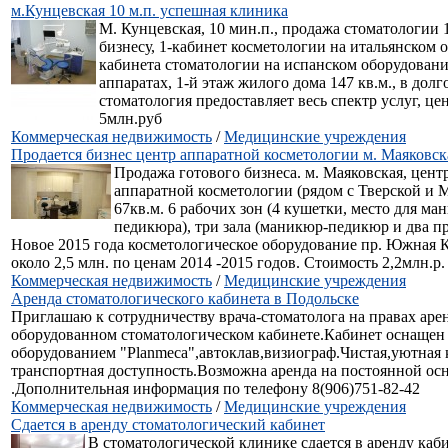
м.Кунцевская 10 м.п. успешная клиника
М. Кунцевская, 10 мин.п., продажа стоматологии
бизнесу, 1-кабинет косметологии на итальянском 
кабинета стоматологии на испанском оборудован
аппаратах, 1-й этаж жилого дома 147 кв.м., в дол
стоматология предоставляет весь спектр услуг, це
5млн.руб
Коммерческая недвижимость
/
Медицинские учреждения
Продается бизнес центр аппаратной косметологии м. Маяковск
Продажа готового бизнеса. м. Маяковская, цент
аппаратной косметологии (рядом с Тверской и 
67кв.м. 6 рабочих зон (4 кушетки, место для ма
педикюра), три зала (маникюр-педикюр и два п
Новое 2015 года косметологическое оборудование пр. Южная 
около 2,5 млн. по ценам 2014 -2015 годов. Стоимость 2,2млн.р.
Коммерческая недвижимость
/
Медицинские учреждения
Аренда стоматологического кабинета в Подольске
Приглашаю к сотрудничеству врача-стоматолога на правах аре
оборудованном стоматологическом кабинете.Кабинет оснаще
оборудованием "Planmeca",автоклав,визиограф.Чистая,уютная 
транспортная доступность.Возможна аренда на постоянной ос
.Дополнительная информация по телефону 8(906)751-82-42
Коммерческая недвижимость
/
Медицинские учреждения
Сдается в аренду стоматологический кабинет
В стоматологической клинике сдается в аренду каб