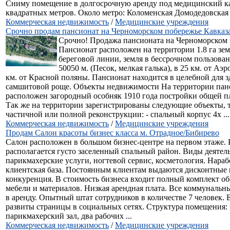
Сниму помещение в долгосрочную аренду под медицинский к
квадратных метров. Около метро: Коломенская Домодедовска
Коммерческая недвижимость
/
Медицинские учреждения
Срочно продам пансионат на Черноморском побережье Кавказ
Срочно! Продажа пансионата на Черноморском 
Пансионат расположен на территории 1.8 га зе
береговой линии, земля в бессрочном пользова
50050 м. (Песок, мелкая галька), в 25 км. от Аэр
км. от Красной поляны. Пансионат находится в целебной для з
самшитовой роще. Объекты недвижимости На территории пан
расположен загородный особняк 1910 года постройки общей п
Так же на территории зарегистрированы следующие объекты,
частичной или полной реконструкции: - спальный корпус 4х ...
Коммерческая недвижимость
/
Медицинские учреждения
Продам Салон красоты бизнес класса м. Отрадное/Бибирево
Салон расположен в большом бизнес-центре на первом этаже. 
располагается густо заселенный спальный район. Виды деятел
парикмахерские услуги, ногтевой сервис, косметология. Нараб
клиентская база. Постоянным клиентам выдаются дисконтные 
конкуренция. В стоимость бизнеса входит полный комплект об
мебели и материалов. Низкая арендная плата. Все коммунальн
в аренду. Опытный штат сотрудников в количестве 7 человек. Е
развиты страницы в социальных сетях. Структура помещения:
парикмахерский зал, два рабочих ...
Коммерческая недвижимость
/
Медицинские учреждения