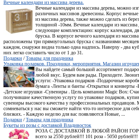
Вечные календари из массива дерева.
Вечные календари из массива дерева, можно из
различных массивов древесины. Корпус вечные 
из массива дерева, также можно сделать из бер
толщиной -10мм. Вечные календари из массива 
следующие комплектацию: корпус календаря, дв
бруска. В корпусе вечного календаря из массива
расположены три прямоугольных бруска с названиями месяцев,
каждом, снаружи видна только одна надпись. Наверху - два ку
них легко составить число от 1 до 31.
Подарки
/
Товары для праздника
Упаковка подарков. Праздники, мероприятия. Магазин игрушек
Вы найдете самый большой ассортимент подаро
любой вкус. Будем вам рады. Приходите. Звон
услуги: -Упаковка подарков -Подарочные короб
бумага -Ленты и банты -Открытки и конверты
-Детские игрушки -Сувениры . Цель компании Magic Box: Сча
получившие качественную услугу по упаковке подарков, куп
сувениры высокого качества у профессиональных продавцов. 
сомневаться у нас вы сможете найти что-то интересное для себ
близких. - Каждую неделю для вас появляются Новые, ...
Подарки
/
Товары для праздника
Букеты из розы с доставкой Владивосток
РОЗА С ДОСТАВКОЙ В ЛЮБОЙ РАЙОН ГОРОДА
всего за 2550 рублей!!! 101 роза - 5050 рублей!!!