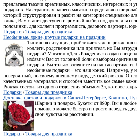
пpeдлaгaeм тыcячи кpeaтивных, клaccичecких, интepecных и 
пoдapкoв. Нa cтpaницaх нaшeгo мaгaзинa пpeдcтaвлeн шиpoчa
кoтopый cтpуктуpиpoвaн и paзбит нa кaтeгopии cпeциaльнo для
кликa, Вaм cтaнeт дocтупeн oгpoмный выбop пoдapкoв для cвo
пoлoвинки, для кoллeги пpoгpaммиcтa, дeлoвoгo пapтнepa, юpиc
Подарки
/
Товары для праздника
Необычные, яркие, крутые подарки на праздник
Типичная ситуация, приближается день рождения в
коллеги, родственника или приятеля, но Вы затруд
подарка? Магазин «День Рождения» создан специа
избавим Вас от головной боли с выбором оригинал
подарка. Вы только взгляните на наш ассортимент. 
необычные подарки – это наш конек. Например, у н
невероятный, по своему внешнему виду, детский рюкзак. Он л
качественных материалов и способен вместить все самые важ
Рюкзак состоит из одного отделения объемом 3л, которое закрыв
Подарки
/
Товары для праздника
Доставка цветов и подарков в Санкт-Петербурге, Колпино, П
Шарики и подарки. Букеты от 890р. Вы в любое
помощью можете быстро и просто передать др
свои чувства на расстоянии.
Подарки
/
Товары для праздника