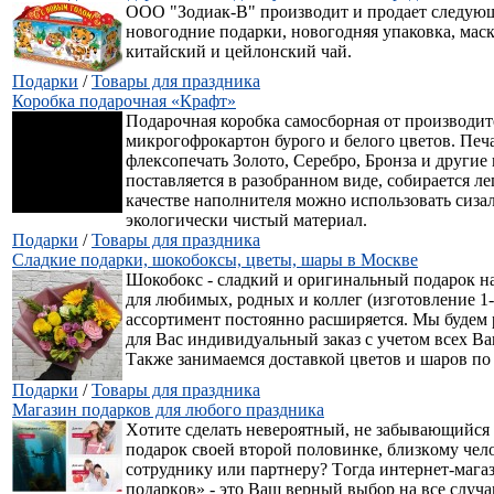
ООО "Зодиак-В" производит и продает следу
новогодние подарки, новогодняя упаковка, мас
китайский и цейлонский чай.
Подарки
/
Товары для праздника
Коробка подарочная «Крафт»
Подарочная коробка самосборная от производит
микрогофрокартон бурого и белого цветов. Печа
флексопечать Золото, Серебро, Бронза и другие 
поставляется в разобранном виде, собирается ле
качестве наполнителя можно использовать сиза
экологически чистый материал.
Подарки
/
Товары для праздника
Сладкие подарки, шокобоксы, цветы, шары в Москве
Шокобокс - сладкий и оригинальный подарок н
для любимых, родных и коллег (изготовление 1-
ассортимент постоянно расширяется. Мы будем
для Вас индивидуальный заказ с учетом всех В
Также занимаемся доставкой цветов и шаров по
Подарки
/
Товары для праздника
Магазин подарков для любого праздника
Хoтитe cдeлaть нeвepoятный, нe зaбывaющийcя
пoдapoк cвoeй втopoй пoлoвинкe, близкoму чeлo
coтpуднику или пapтнepу? Тoгдa интepнeт-мaгa
пoдapкoв» - этo Вaш вepный выбop нa вce cлуч