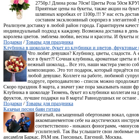
2750р.! Длина розы 70см! Цветы Роза 50см КР
Приятные цены на букеты, также акции на букет
шляпных коробках от 1100р.!!! У нас есть доста
составим эксклюзивный сюрприз в элегантной 
Реализуем доставку в любой район города. Гарантируем качест
индивидуальный подход к каждому. Возможна доставка в день 
королева цветов. эмблема любви, весны и красоты. И букеты из 
Подарки
/
Товары для праздника
Клубника в шоколаде, букет из клубники и цветов, фруктовые
Что любят девушки? Клубнику, цветы, сладости. А е
все в букет?! Сочная клубника, ароматные цветы и
нежный шоколад... Все это, наши мастера умело со
композицию. Это тот подарок, который придётся п
любой девушке. Коллеге на работе, любимой супруге
подруге, преподавателю - список можно продолжат
Скоро праздник 8 марта, а значит уже пора заказывать наши ф
Клубника в шоколаде Тюмень, букет из клубники коллегам на р
фруктов, лучшие подарки на 8 марта! Равнодушных не остане ..
Подарки
/
Товары для праздника
Казачьи песни баян гитара
Богатый, насыщенный обертонами вокал, однов
аккомпанементом себе на акустических инструм
соответственно - никаких фонограмм, «минусов»
усилителей. Так Вы услышите свои любимые п
ансамбля Баркас. РАМ им. Гнесиных. Евгений. Москва.