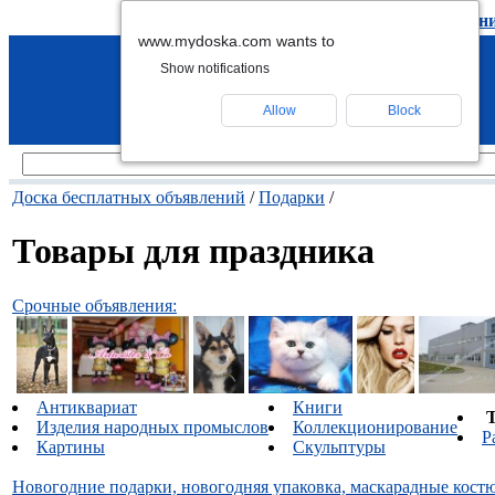
подать объявление
-
удалить объявлен
www.mydoska.com wants to
Show notifications
Allow
Block
Доска бесплатных объявлений
/
Подарки
/
Товары для праздника
Срочные объявления:
Антиквариат
Книги
Изделия народных промыслов
Коллекционирование
Р
Картины
Скульптуры
Новогодние подарки, новогодняя упаковка, маскарадные кос