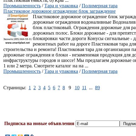
Пластиковая емкость; б) Кры ...
Промышленность
/
Тара и упаковка
/
Полимерная тара
Пластиковое дорожное ограждение блок заграждение
Пластиковое дорожное ограждение блок заграж
дорожные ограждения водоналивные Водонали
блок пластиковый. Ограждения дорожные для ра
дорожных полос. Блоки дорожные - для препятст
блокировки части дороги Конусы сигнальные - д
ремонтных работ на дороге Пластиковая тара дл
строительства и ремонта! Пластиковая тара для организации п
дорожные ограждения и блоки - незаменимая продукция для 
инфраструктуры городов и шоссе! Мы предлагаем дорожные 
1 или 2 метра. Смотрите каталог на на ...
Промышленность
/
Тара и упаковка
/
Полимерная тара
Страницы:
1
2
3
4
5
6
7
8
9
10
11
...
89
Подписка на новые объявления