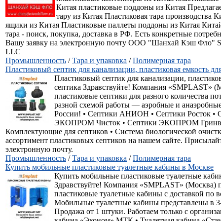
Китая пластиковые поддоны из Китая Предлага
тару из Китая Пластиковая тара производства 
ящики из Китая Пластиковые паллеты поддоны из Китая Китай
тара - поиск, покупка, доставка в РФ. Есть конкретные потре
Вашу заявку на электронную почту ООО "Шанхай Кэш Фло" Sh
LLC
Промышленность
/
Тара и упаковка
/
Полимерная тара
Пластиковый септик для канализации, пластиковая емкость дл
Пластиковый септик для канализации, пластиков
септика Здравствуйте! Компания «SMPLAST» (М
пластиковые септики для разного количества по
разной схемой работы — аэробные и анаэробные
России! • Септики АНИОН • Септики Росток • 
ЭКОПРОМ Чисток • Септики ЭКОПРОМ Гринв
Комплектующие для септиков • Система биологической очистк
ассортимент пластиковых септиков на нашем сайте. Присылай
электронную почту.
Промышленность
/
Тара и упаковка
/
Полимерная тара
Купить мобильные пластиковые туалетные кабины в Москве
Купить мобильные пластиковые туалетные каби
Здравствуйте! Компания «SMPLAST» (Москва) п
пластиковые туалетные кабины с доставкой по в
Мобильные туалетные кабины представлены в 3-
Продажа от 1 штуки. Работаем только с организа
кабина «Эконом» МТК • Туалетная кабина «Ста