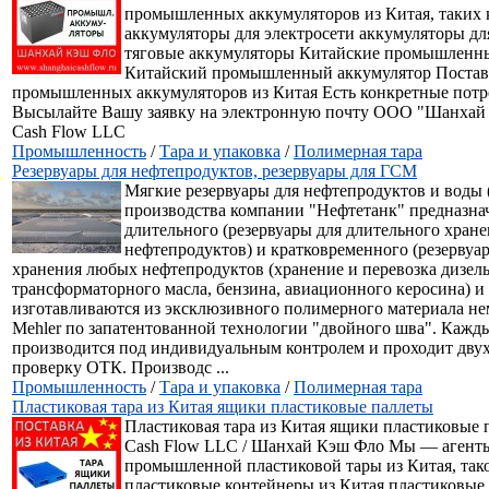
промышленных аккумуляторов из Китая, таких 
аккумуляторы для электросети аккумуляторы дл
тяговые аккумуляторы Китайские промышленн
Китайский промышленный аккумулятор Поста
промышленных аккумуляторов из Китая Есть конкретные потр
Высылайте Вашу заявку на электронную почту ООО "Шанхай 
Cash Flow LLC
Промышленность
/
Тара и упаковка
/
Полимерная тара
Резервуары для нефтепродуктов, резервуары для ГСМ
Мягкие резервуары для нефтепродуктов и воды 
производства компании "Нефтетанк" предназна
длительного (резервуары для длительного хран
нефтепродуктов) и кратковременного (резерву
хранения любых нефтепродуктов (хранение и перевозка дизель
трансформаторного масла, бензина, авиационного керосина) и
изготавливаются из эксклюзивного полимерного материала н
Mehler по запатентованной технологии "двойного шва". Кажд
производится под индивидуальным контролем и проходит дву
проверку ОТК. Производс ...
Промышленность
/
Тара и упаковка
/
Полимерная тара
Пластиковая тара из Китая ящики пластиковые паллеты
Пластиковая тара из Китая ящики пластиковые 
Cash Flow LLC / Шанхай Кэш Фло Мы — агенты
промышленной пластиковой тары из Китая, тако
пластиковые контейнеры из Китая пластиковые 