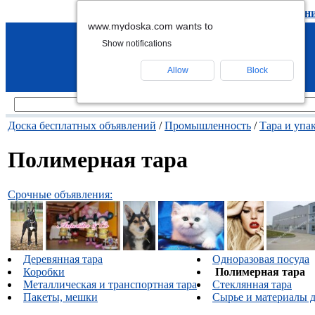
подать объявление
-
удалить объявлен
www.mydoska.com wants to
Show notifications
Allow
Block
Доска бесплатных объявлений
/
Промышленность
/
Тара и упа
Полимерная тара
Срочные объявления:
Деревянная тара
Одноразовая посуда
Коробки
Полимерная тара
Металлическая и транспортная тара
Стеклянная тара
Пакеты, мешки
Сырье и материалы д