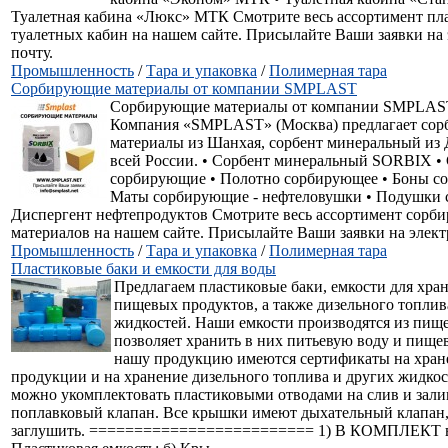
Туалетная кабина «Люкс» МТК Смотрите весь ассортимент пл
туалетных кабин на нашем сайте. Присылайте Ваши заявки на
почту.
Промышленность
/
Тара и упаковка
/
Полимерная тара
Сорбирующие материалы от компании SMPLAST
Сорбирующие материалы от компании SMPLAST
Компания «SMPLAST» (Москва) предлагает со
материалы из Шанхая, сорбент минеральный из 
всей России. • Сорбент минеральный SORBIX •
сорбирующие • Полотно сорбирующее • Боны с
Маты сорбирующие - нефтеловушки • Подушки 
Диспергент нефтепродуктов Смотрите весь ассортимент сор
материалов на нашем сайте. Присылайте Ваши заявки на элек
Промышленность
/
Тара и упаковка
/
Полимерная тара
Пластиковые баки и емкости для воды
Предлагаем пластиковые баки, емкости для хра
пищевых продуктов, а также дизельного топлив
жидкостей. Наши емкости производятся из пище
позволяет хранить в них питьевую воду и пище
нашу продукцию имеются сертификаты на хра
продукции и на хранение дизельного топлива и других жидкос
можно укомплектовать пластиковыми отводами на слив и зали
поплавковый клапан. Все крышки имеют дыхательный клапан
заглушить. ========================= 1) В КОМПЛЕКТ вх