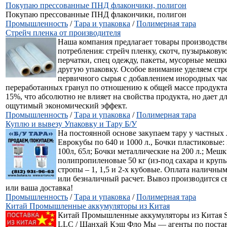
Покупаю прессованные ПНД флакончики, полигон
Покупаю прессованные ПНД флакончики, полигон
Промышленность
/
Тара и упаковка
/
Полимерная тара
Стрейч пленка от производителя
Наша компания предлагает товары производств
потребления: стрейч пленку, скотч, пузырькову
перчатки, спец одежду, пакеты, мусорные мешк
другую упаковку. Особое внимание уделяем стр
первичного сырья с добавлением инородных ча
переработанных гранул по отношению к общей массе продукта 
15%, что абсолютно не влияет на свойства продукта, но дает 
ощутимый экономический эффект.
Промышленность
/
Тара и упаковка
/
Полимерная тара
Куплю и вывезу Упаковку и Тару Б/У
На постоянной основе закупаем тару у частных 
Еврокубы по 640 и 1000 л., Бочки пластиковые: 
100л, 65л; Бочки металлические на 200 л.; Меш
полипропиленовые 50 кг (из-под сахара и крупы)
стропы – 1, 1,5 и 2-х кубовые. Оплата наличн
или безналичный расчет. Вывоз производится 
или ваша доставка!
Промышленность
/
Тара и упаковка
/
Полимерная тара
Китай Промышленные аккумуляторы из Китая
Китай Промышленные аккумуляторы из Китая S
LLC / Шанхай Кэш Фло Мы — агенты по поста