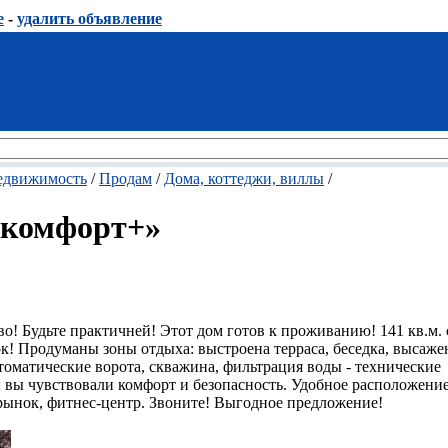
е
-
удалить объявление
едвижимость
/
Продам
/
Дома, коттеджи, виллы
/
«комфорт+»
во! Будьте практичней! Этот дом готов к проживанию! 141 кв.м.
к! Продуманы зоны отдыха: выстроена терраса, беседка, высажен
втоматические ворота, скважина, фильтрация воды - технические
 вы чувствовали комфорт и безопасность. Удобное расположение
 рынок, фитнес-центр. Звоните! Выгодное предложение!