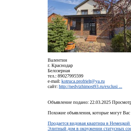
Валентин
г. Краснодар
Белозерная
тел.: 89027995599
e-mail:
kotruca.profrielt@ya.ru
сайт:
http://nedvizhimost93.ru/exclusi ...
Объявление подано: 22.03.2025 Просмотр
Похожие объявления, которые могут Вас 
Продается видовая квартира в Немецкой
Элитный дом в окружении статусных со