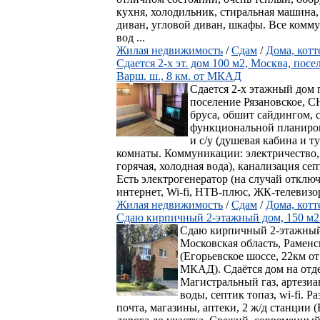
кухня, холодильник, стиральная машина,
диван, угловой диван, шкафы. Все комм
вод ...
Жилая недвижимость
/
Сдам
/
Дома, кот
Сдается 2-х эт. дом 100 м2, Москва, пос
Варш. ш., 8 км. от МКАД
Сдается 2-х этажный дом 
поселение Рязановское, С
бруса, обшит сайдингом, 
функциональной планировк
и с/у (душевая кабина и т
комнаты. Коммуникации: электричество, 
горячая, холодная вода), канализация сеп
Есть электрогенератор (на случай отклю
интернет, Wi-fi, НТВ-плюс, ЖК-телевизор
Жилая недвижимость
/
Сдам
/
Дома, кот
Сдаю кирпичный 2-этажный дом, 150 м2 
Сдаю кирпичный 2-этажный д
Московская область, Раменс
(Егорьевское шоссе, 22км о
МКАД). Сдаётся дом на отд
Магистральный газ, артезиа
воды, септик топаз, wi-fi. Р
почта, магазины, аптеки, 2 ж/д станции 