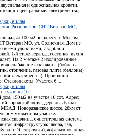
 двуспальная и односпальная кровати,
уникации центральные: электричество,
теджи, виллы
еление Рязановское, СНТ Ветеран МО,
площадью 100 м2 по адресу: г. Москва,
НТ Ветеран МО, ул. Солнечная. Дом из
со всеми удобствами, с удобной
ой. 1-й этаж: веранда, гостиная, кухня
уалет). На 2-м этаже 2 изолированные
водоснабжение - скважина (бойлер -
тик, отопление, газовая плита (баллоны).
чения электричества). Проводной
. Стеклопакеты. Участок 6 ...
теджи, виллы
на участке 10
ом, 150 м2 на участке 10 сот. Адрес:
кий городской округ, деревня Лужки.
т МКАД, Новорязанское шоссе, 28км от
ельном ухоженном участке.
нская скважина, очистительная система
азвитая инфраструктура: школа, сад,
(Вялки и Электроугли), асфальтированная