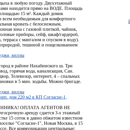
ыха в любую погоду. Двухэтажный
ами находится прямо на ВОДЕ. Площадь
, площадью 15 м². Каждый домик
ан всем необходимым для комфортного
альная кровать с белоснежным,
онная зона с газовой плиткой, чайник,
столовые приборы, сейф, шкаф/гардероб,
, терраса с мангалом и спуском в воду).
е природой, тишиной и пощелкиванием
теджи, виллы
игород в районе Нахабинского ш. Три
овод, горячая вода, канализация, Сан.
 двор, Телевизор, интернет, 4 – спальных
тановки в 5 мин. ходьбы. Можно бригаде.
теджи, виллы
ирп. дом 220 м2 в КП Согласие-1,
ННИКА! ОПЛАТА АГЕНТОВ НЕ
рочную аренду сдается 3-х этажный
стке 15 соток в давно обжитом известном
оселке "Согласие-1", Новая Москва, в 15
ссе. Все коммуникации центральные: