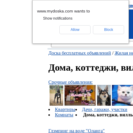
подать объявлени
www.mydoska.com wants to
Show notifications
Allow
Block
Доска бесплатных объявлений
/
Жилая н
Дома, коттеджи, в
Срочные объявления:
Квартиры
Дачи, гаражи, участки
Комнаты
Дома, коттеджи, вилл
Глэмпинг на воде "Оланга"