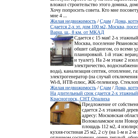
вложил строительство этого домика, дом
Хочу попросить совета. Кто мне посовет
мне 4 ...
Жилая недвижимость
/
Сдам
/
Дома, кот
Сдается 2-х эт. дом 100 м2, Москва, пос
Варш. ш., 8 км. от МКАД
Сдается с 15 мая! 2-х этажны
Москва, поселение Рязановско
обшит сайдингом, со всеми у
планировкой. 1-й этаж: веранд
и туалет). На 2-м этаже 2 и
электричество, водоснабжение
вода), канализация септик, отопление, га
электрогенератор (на случай отключения
Wi-fi, НТВ-плюс, ЖК-телевизор. Стеклопа
Жилая недвижимость
/
Сдам
/
Дома, кот
На длительный срок сдается 2-х этажный
Красногорск, СНТ Опалиха
Предложение от собственн
сдается 2-х этажный дере
адресу: Московская облас
Волоколамское или Новор
площадь 112 м2, 4 изолиро
кухня-гостиная 25 м2, 2 с/у (на 1-м и 2
отличном состоянии, очень теплый, обо