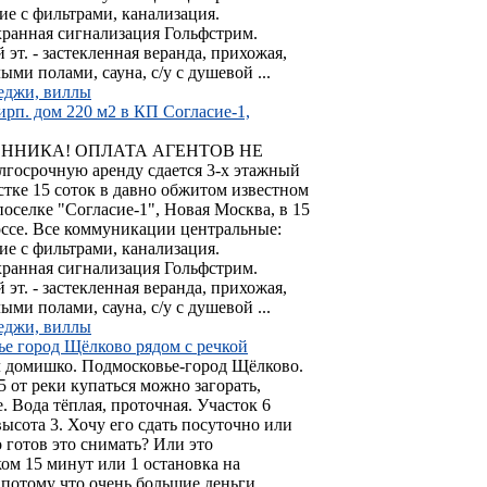
ие с фильтрами, канализация.
хранная сигнализация Гольфстрим.
эт. - застекленная веранда, прихожая,
ыми полами, сауна, с/у с душевой ...
теджи, виллы
ирп. дом 220 м2 в КП Согласие-1,
ННИКА! ОПЛАТА АГЕНТОВ НЕ
рочную аренду сдается 3-х этажный
стке 15 соток в давно обжитом известном
оселке "Согласие-1", Новая Москва, в 15
ссе. Все коммуникации центральные:
ие с фильтрами, канализация.
хранная сигнализация Гольфстрим.
эт. - застекленная веранда, прихожая,
ыми полами, сауна, с/у с душевой ...
теджи, виллы
ье город Щёлково рядом с речкой
 домишко. Подмосковье-город Щёлково.
15 от реки купаться можно загорать,
. Вода тёплая, проточная. Участок 6
 высота 3. Хочу его сдать посуточно или
о готов это снимать? Или это
ом 15 минут или 1 остановка на
, потому что очень большие деньги