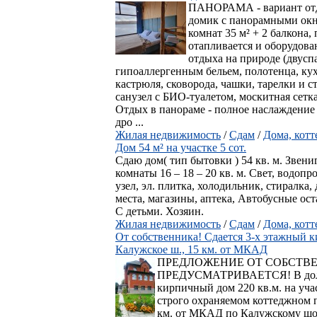
ПАНОРАМА - вариант отд
домик с панорамными окн
комнат 35 м² + 2 балкона
отапливается и оборудов
отдыха на природе (двусп
гипоаллергенным бельем, полотенца, кух
кастрюля, сковорода, чашки, тарелки и 
санузел с БИО-туалетом, москитная сетка
Отдых в панораме - полное наслаждени
дро ...
Жилая недвижимость
/
Сдам
/
Дома, кот
Дом 54 м² на участке 5 сот.
Сдаю дом( тип бытовки ) 54 кв. м. Звен
комнаты 16 – 18 – 20 кв. м. Свет, водопр
узел, эл. плитка, холодильник, стиралка,
места, магазины, аптека, Автобусные ос
С детьми. Хозяин.
Жилая недвижимость
/
Сдам
/
Дома, кот
От собственника! Сдается 3-х этажный к
Калужское ш., 15 км. от МКАД
ПРЕДЛОЖЕНИЕ ОТ СОБСТВЕ
ПРЕДУСМАТРИВАЕТСЯ! В долгос
кирпичный дом 220 кв.м. на уча
строго охраняемом коттеджном п
км. от МКАД по Калужскому шо