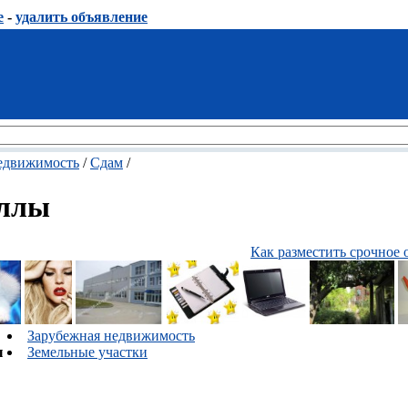
е
-
удалить объявление
едвижимость
/
Сдам
/
иллы
Как разместить срочное 
Зарубежная недвижимость
ы
Земельные участки