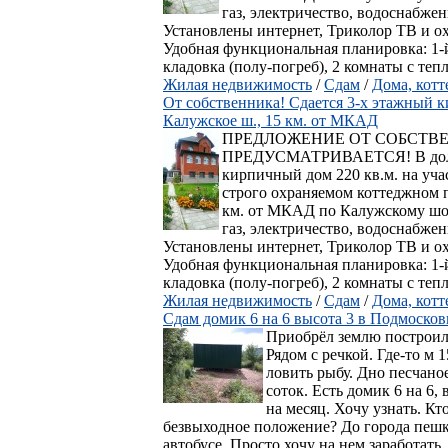
газ, электричество, водоснабжен
Установлены интернет, Триколор ТВ и о
Удобная функциональная планировка: 1-й 
кладовка (полу-погреб), 2 комнаты с тепл
Жилая недвижимость
/
Сдам
/
Дома, кот
От собственника! Сдается 3-х этажный к
Калужское ш., 15 км. от МКАД
ПРЕДЛОЖЕНИЕ ОТ СОБСТВЕ
ПРЕДУСМАТРИВАЕТСЯ! В долгос
кирпичный дом 220 кв.м. на уча
строго охраняемом коттеджном п
км. от МКАД по Калужскому шо
газ, электричество, водоснабжен
Установлены интернет, Триколор ТВ и о
Удобная функциональная планировка: 1-й 
кладовка (полу-погреб), 2 комнаты с тепл
Жилая недвижимость
/
Сдам
/
Дома, кот
Сдам домик 6 на 6 высота 3 в Подмосков
Приобрёл землю построил
Рядом с речкой. Где-то м 
ловить рыбу. Дно песчаное
соток. Есть домик 6 на 6,
на месяц. Хочу узнать. Кт
безвыходное положение? До города пешк
автобусе. Просто хочу на нем заработать