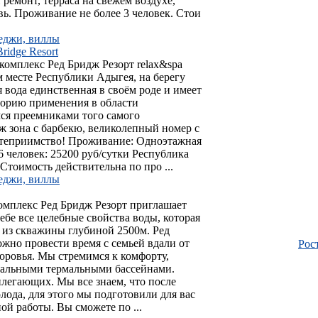
ремонт, терраса на свежем воздухе,
овь. Проживание не более 3 человек. Стои
теджи, виллы
idge Resort
омплекс Ред Бридж Резорт relax&spa
 месте Республики Адыгея, на берегу
я вода единственная в своём poдe и имеет
торию применения в области
мся преемниками того самого
ж зона с барбекю, великолепный номер с
степриимство! Проживание: Одноэтажная
 человек: 25200 руб/сутки Республика
Стоимость действительна по про ...
теджи, виллы
мплекс Ред Бридж Резорт приглашает
ебе все целебные свойства воды, которая
 из скважины глубиной 2500м. Ред
ожно провести время с семьей вдали от
Рос
доровья. Мы стремимся к комфорту,
уальными термальными бассейнами.
илегающих. Мы все знаем, что после
лода, для этого мы подготовили для вас
ой работы. Вы сможете по ...