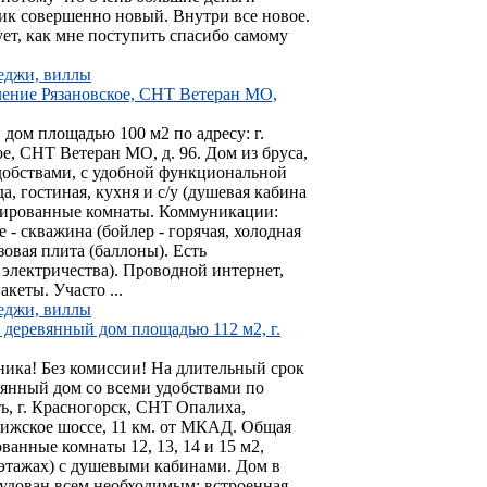
ик совершенно новый. Внутри все новое.
ует, как мне поступить спасибо самому
теджи, виллы
еление Рязановское, СНТ Ветеран МО,
й дом площадью 100 м2 по адресу: г.
е, СНТ Ветеран МО, д. 96. Дом из бруса,
добствами, с удобной функциональной
а, гостиная, кухня и с/у (душевая кабина
золированные комнаты. Коммуникации:
 - скважина (бойлер - горячая, холодная
зовая плита (баллоны). Есть
 электричества). Проводной интернет,
кеты. Участо ...
теджи, виллы
 деревянный дом площадью 112 м2, г.
ика! Без комиссии! На длительный срок
вянный дом со всеми удобствами по
ть, г. Красногорск, СНТ Опалиха,
ижское шоссе, 11 км. от МКАД. Общая
ванные комнаты 12, 13, 14 и 15 м2,
-м этажах) с душевыми кабинами. Дом в
рудован всем необходимым: встроенная