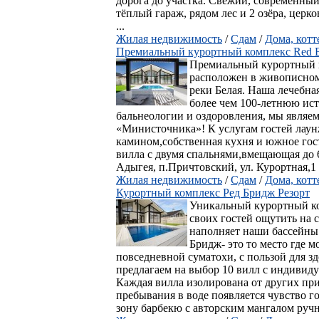
дорога до участка. Свежий, современный 
тёплый гараж, рядом лес и 2 озёра, церк
...
Жилая недвижимость
/
Сдам
/
Дома, кот
Премиальный курортный комплекс Red Br
Премиальный курортный к
pасположен в живописном
реки Белая. Наша лечебна
более чем 100-летнюю ис
бальнеологии и оздоровления, мы являе
«Министочника»! К услугам гостей лаун
камином,собственная кухня и южное го
вилла с двумя спальнями,вмещающая до 6
Адыгея, п.Причтовский, ул. Курортная,1 
Жилая недвижимость
/
Сдам
/
Дома, кот
Курортный комплекс Ред Бридж Резорт
Уникальный курортный ко
своих гостей ощутить на с
наполняет наши бассейны
Бридж- это то место где м
повседневной суматохи, с пользой для з
предлагаем на выбор 10 вилл с индивид
Каждая вилла изолирована от других пр
пребывания в воде появляется чувство го
зону барбекю с авторским мангалом ручн