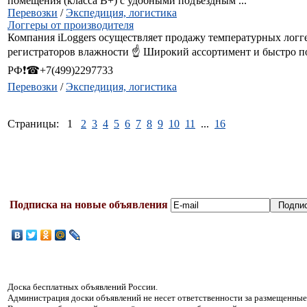
помещения (класса В+) с удобными подъездным ...
Перевозки
/
Экспедиция, логистика
Логгеры от производителя
Компания iLoggers осуществляет продажу температурных логг
регистраторов влажности ☝ Широкий ассортимент и быстро п
РФ❗☎+7(499)2297733
Перевозки
/
Экспедиция, логистика
Страницы:
1
2
3
4
5
6
7
8
9
10
11
...
16
Подписка на новые объявления
Доска бесплатных объявлений России.
Администрация доски объявлений не несет ответственности за размещенные