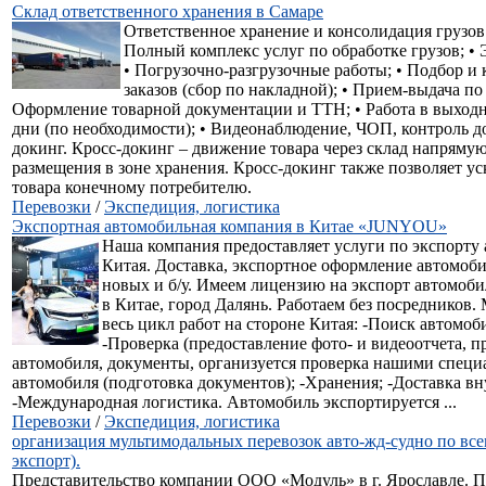
Склад ответственного хранения в Самаре
Ответственное хранение и консолидация грузов 
Полный комплекс услуг по обработке грузов; •
• Погрузочно-разгрузочные работы; • Подбор и
заказов (сбор по накладной); • Прием-выдача по
Оформление товарной документации и ТТН; • Работа в выход
дни (по необходимости); • Видеонаблюдение, ЧОП, контроль до
докинг. Кросс-докинг – движение товара через склад напрямую,
размещения в зоне хранения. Кросс-докинг также позволяет ус
товара конечному потребителю.
Перевозки
/
Экспедиция, логистика
Экспортная автомобильная компания в Китае «JUNYOU»
Наша компания предоставляет услуги по экспорту
Китая. Доставка, экспортное оформление автомоби
новых и б/у. Имеем лицензию на экспорт автомоб
в Китае, город Далянь. Работаем без посредников.
весь цикл работ на стороне Китая: -Поиск автомоб
-Проверка (предоставление фото- и видеоотчета, п
автомобиля, документы, организуется проверка нашими специ
автомобиля (подготовка документов); -Хранения; -Доставка вн
-Международная логистика. Автомобиль экспортируется ...
Перевозки
/
Экспедиция, логистика
организация мультимодальных перевозок авто-жд-судно по все
экспорт).
Представительство компании ООО «Модуль» в г. Ярославле. П