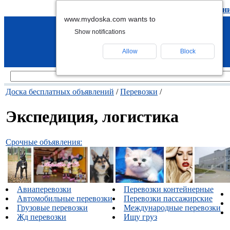
подать объявление
-
удалить объявлен
www.mydoska.com wants to
Show notifications
Allow
Block
Доска бесплатных объявлений
/
Перевозки
/
Экспедиция, логистика
Срочные объявления:
Авиаперевозки
Перевозки контейнерные
Автомобильные перевозки
Перевозки пассажирские
Грузовые перевозки
Международные перевозки
Жд перевозки
Ищу груз