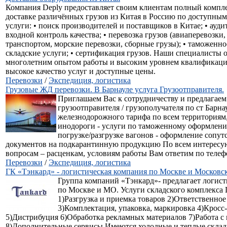
Компания Deply предоставляет своим клиентам полный компле
доставке различённых грузов из Китая в Россию по доступны
услуги: • поиск производителей и поставщиков в Китае; • аудит
входной контроль качества; • перевозка грузов (авиаперевозки
транспортом, морские перевозки, сборные грузы); • таможенно
складские услуги; • сертификация грузов. Наши специалисты 
многолетним опытом работы и высоким уровнем квалификаци
высокое качество услуг и доступные цены.
Перевозки
/
Экспедиция, логистика
Грузовые ЖД перевозки. В Барнауле услуга Грузоотправителя.
Приглашаем Вас к сотрудничеству и предлагаем 
грузоотправителя / грузополучателя по ст Барнау
железнодорожного тарифа по всем территориям
инодороги - услуги по таможенному оформлени
погрузке/разгрузке вагонов - оформление сопу
документов на подкарантинную продукцию По всем интерес
вопросам – расценкам, условиям работы Вам ответим по телеф
Перевозки
/
Экспедиция, логистика
ГК «Тэнкард» - логистическая компания по Москве и Московс
Группа компаний «Тэнкард»- предлагает логист
по Москве и МО. Услуги складского комплекса 
1)Разгрузка и приемка товаров 2)Ответственное
3)Комплектация, упаковка, маркировка 4)Кросс
5)Дистрибуция 6)Обработка рекламных материалов 7)Работа с
8)Дополнительные сервисы Имеются холодные и теплые склад