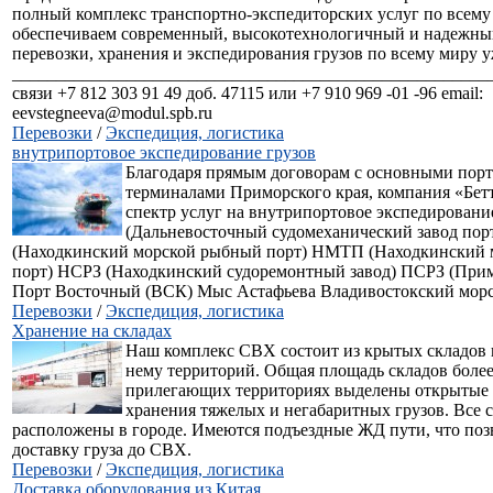
полный комплекс транспортно-экспедиторских услуг по всему
обеспечиваем современный, высокотехнологичный и надежны
перевозки, хранения и экспедирования грузов по всему миру уж
_______________________________________________________
связи +7 812 303 91 49 доб. 47115 или +7 910 969 -01 -96 email:
eevstegneeva@modul.spb.ru
Перевозки
/
Экспедиция, логистика
внутрипортовое экспедирование грузов
Благодаря прямым договорам с основными пор
терминалами Приморского края, компания «Бетт
спектр услуг на внутрипортовое экспедирован
(Дальневосточный судомеханический завод по
(Находкинский морской рыбный порт) НМТП (Находкинский 
порт) НСРЗ (Находкинский судоремонтный завод) ПСРЗ (Прим
Порт Восточный (ВСК) Мыс Астафьева Владивостокский морс
Перевозки
/
Экспедиция, логистика
Хранение на складах
Наш комплекс СВХ состоит из крытых складов
нему территорий. Общая площадь складов более
прилегающих территориях выделены открытые
хранения тяжелых и негабаритных грузов. Все 
расположены в городе. Имеются подъездные ЖД пути, что поз
доставку груза до СВХ.
Перевозки
/
Экспедиция, логистика
Доставка оборудования из Китая