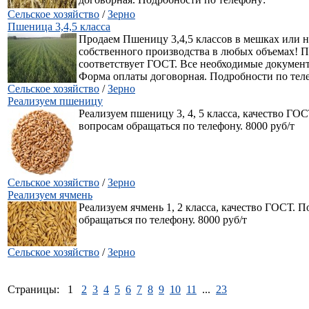
Сельское хозяйство
/
Зерно
Пшеница 3,4,5 класса
Продаем Пшеницу 3,4,5 классов в мешках или 
собственного производства в любых объемах! 
соответствует ГОСТ. Все необходимые докумен
Форма оплаты договорная. Подробности по тел
Сельское хозяйство
/
Зерно
Реализуем пшеницу
Реализуем пшеницу 3, 4, 5 класса, качество ГОС
вопросам обращаться по телефону. 8000 руб/т
Сельское хозяйство
/
Зерно
Реализуем ячмень
Реализуем ячмень 1, 2 класса, качество ГОСТ. 
обращаться по телефону. 8000 руб/т
Сельское хозяйство
/
Зерно
Страницы:
1
2
3
4
5
6
7
8
9
10
11
...
23