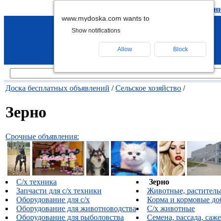
подать объявление
-
удалить объявлен
www.mydoska.com wants to
Show notifications
Allow
Block
Доска бесплатных объявлений
/
Сельское хозяйство
/
Зерно
Срочные объявления:
С/х техника
Зерно
Запчасти для с/х техники
Животные, раститель
Оборудование для с/х
Корма и кормовые до
Оборудование для животноводства
С/х животные
Оборудование для рыболовства
Семена, рассада, саж