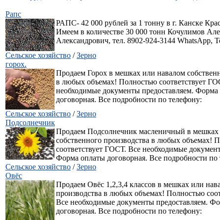
Рапс
РАПС- 42 000 рублей за 1 тонну в г. Канске Кра
Имеем в количестве 30 000 тонн Кочулимов Ал
Александрович, тел. 8902-924-3144 WhatsApp, T
Сельское хозяйство
/
Зерно
горох.
Продаем Горох в мешках или навалом собствен
в любых объемах! Полностью соответствует ГО
необходимые документы предоставляем. Форма
договорная. Все подробности по телефону:
Сельское хозяйство
/
Зерно
Подсолнечник
Продаем Подсолнечник масленичный в мешках
собственного производства в любых объемах! 
соответствует ГОСТ. Все необходимые докумен
Форма оплаты договорная. Все подробности по 
Сельское хозяйство
/
Зерно
Овёс
Продаем Овёс 1,2,3,4 классов в мешках или нав
производства в любых объемах! Полностью соо
Все необходимые документы предоставляем. Ф
договорная. Все подробности по телефону: