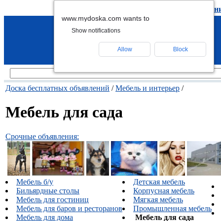
подать объявление
-
удалить объявлен
www.mydoska.com wants to
Show notifications
Allow
Block
Доска бесплатных объявлений
/
Мебель и интерьер
/
Мебель для сада
Срочные объявления:
Мебель б/у
Детская мебель
Бильярдные столы
Корпусная мебель
Мебель для гостиниц
Мягкая мебель
Мебель для баров и ресторанов
Промышленная мебель
Мебель для дома
Мебель для сада