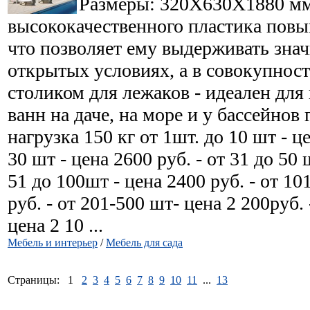
Размеры: 320Х630Х1880 мм
высококачественного пластика пов
что позволяет ему выдерживать знач
открытых условиях, а в совокупнос
столиком для лежаков - идеален дл
ванн на даче, на море и у бассейнов
нагрузка 150 кг от 1шт. до 10 шт - це
30 шт - цена 2600 руб. - от 31 до 50 ш
51 до 100шт - цена 2400 руб. - от 10
руб. - от 201-500 шт- цена 2 200руб. 
цена 2 10 ...
Мебель и интерьер
/
Мебель для сада
Страницы:
1
2
3
4
5
6
7
8
9
10
11
...
13