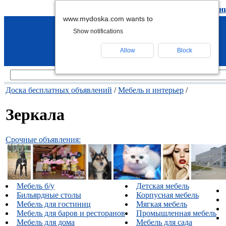
подать объявление
-
удалить объявлен
www.mydoska.com wants to
Show notifications
Allow
Block
Доска бесплатных объявлений
/
Мебель и интерьер
/
Зеркала
Срочные объявления:
Мебель б/у
Детская мебель
Бильярдные столы
Корпусная мебель
Мебель для гостиниц
Мягкая мебель
Мебель для баров и ресторанов
Промышленная мебель
Мебель для дома
Мебель для сада